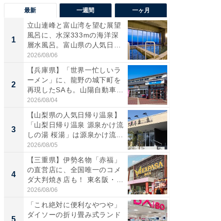
最新
一週間
一ヶ月
立山連峰と富山湾を望む展望
【兵庫
風呂に、水深333mの海洋深
ーメン
1
1
層水風呂。富山県の人気日
再現した
帰...
道...
2026/08/06
2026/08/0
【兵庫県】「世界一忙しいラ
【三重
ーメン」に、龍野の城下町を
「鈴鹿天
2
2
再現したSAも。山陽自動車
は100
道...
2026/08/04
2026/08/0
【山梨県の人気日帰り温泉】
「ミニオ
「山梨日帰り温泉 源泉かけ流
ッグ！ 
3
3
しの湯 桜湯」は源泉かけ流...
ど、夏限
2026/08/05
2026/08/0
【三重県】伊勢名物「赤福」
【埼玉
の直営店に、全国唯一のコメ
「行田天
4
4
ダ大判焼き店も！ 東名阪・
は和の
伊...
が...
2026/08/06
2026/08/0
「これ絶対に便利なやつや」
【石川
ダイソーの折り畳み式ランド
湯】「天
5
5