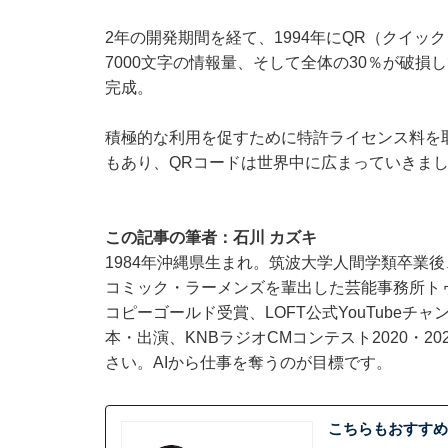
2年の開発期間を経て、1994年にQR（クイ
7000文字の情報量、そして全体の30％が破
完成。
積極的な利用を促すために特許ライセンス料を
もあり、QRコードは世界中に広まっていきま
この記事の筆者：
石川 カズキ
1984年沖縄県生まれ。筑波大学人間学類卒業
コミック・ラーメンズを輩出した芸能事務所ト
コピーゴールド受賞、LOFT公式YouTube
本・出演、KNBラジオCMコンテスト2020・
さい。AIから仕事を奪うのが目標です。
こちらもおすすめ