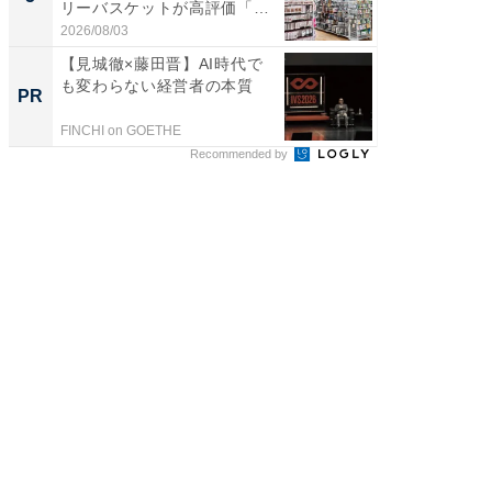
リーバスケットが高評価「使
賀ゆめ
わ...
お...
2026/08/03
2026/08/0
【見城徹×藤田晋】AI時代で
全国の
も変わらない経営者の本質
付きの
PR
PR
FINCHI on GOETHE
COCO VIL
Recommended by