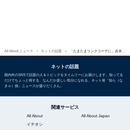
All About ニュース
ネットの話題
「たまたまリンクコーデに」吉木りさ、イケメン夫＆娘との家族ショットに反響！ 「幸せそう」「素敵」
ネットの話題
国内外のSNSで話題の人＆トピックをタイムリーにお届けします。知ってる
だけでちょっと得する、なんだか楽しい気分になれる、ネット発「知ら（な
きゃ）損」ニュースが盛りだくさん。
関連サービス
All About
All About Japan
イチオシ