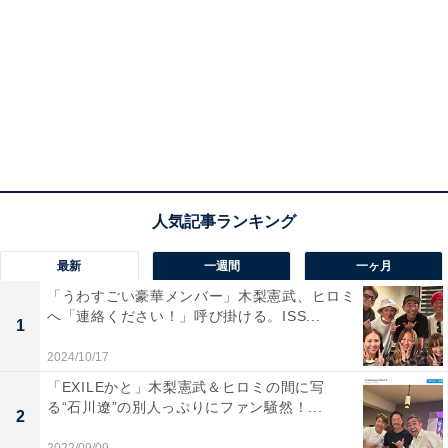
最新
一週間
一ヶ月
「うわすごい豪華メンバー」木梨憲武、ヒロミ
へ「連絡ください！」呼び掛ける。ISS...
1
2024/10/17
「EXILEかと」木梨憲武＆ヒロミの間に写
る“石川遼”の別人っぷりにファン騒然！...
2