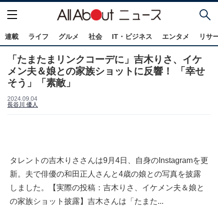
連載
ライフ
グルメ
社会
IT・ビジネス
エンタメ
リサ
「たまたまリンクコーデに」吉木りさ、イケ
メン夫＆娘との家族ショットに反響！ 「幸せ
そう」「素敵」
2024.09.04
長谷川 優人
タレントの吉木りささんは9月4日、自身のInstagramを更
新。夫で俳優の和田正人さんと4歳の娘との写真を披露
しました。【実際の投稿：吉木りさ、イケメン夫＆娘と
の家族ショット披露】吉木さんは「たまた...