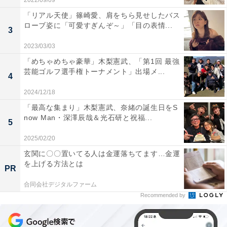
2022/09/09
「リアル天使」篠崎愛、肩をちら見せしたバス
ローブ姿に「可愛すぎんぞ～」「目の表情...
3
2023/03/03
「めちゃめちゃ豪華」木梨憲武、「第1回 最強
芸能ゴルフ選手権トーナメント」出場メ...
4
2024/12/18
「最高な集まり」木梨憲武、奈緒の誕生日をS
now Man・深澤辰哉＆光石研と祝福...
5
2025/02/20
玄関に〇〇置いてる人は金運落ちてます…金運
を上げる方法とは
PR
合同会社デジタルファーム
Recommended by