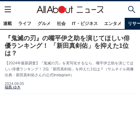
連載
ライフ
グルメ
社会
IT・ビジネス
エンタメ
リサ
『鬼滅の刃』の嘴平伊之助を演じてほしい俳
優ランキング！ 「新田真剣佑」を抑えた1位
は？
【2024年最新調査】『鬼滅の刃』を実写化するなら、嘴平伊之助を演じてほ
しい俳優ランキング！ 2位「新田真剣佑」を抑えた1位は？（サムネイル画像
出典：新田真剣佑さんの公式Instagram）
2024.09.05
福島 ゆき