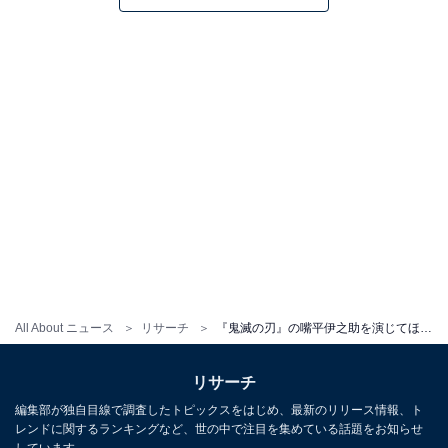
All About ニュース
リサーチ
『鬼滅の刃』の嘴平伊之助を演じてほしい俳優ランキング！ 「新田真剣佑」を抑えた1位は？
リサーチ
編集部が独自目線で調査したトピックスをはじめ、最新のリリース情報、ト
レンドに関するランキングなど、世の中で注目を集めている話題をお知らせ