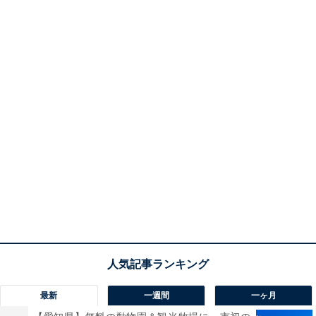
最新
一週間
一ヶ月