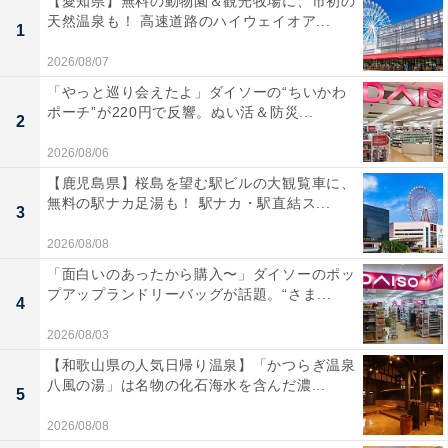
【愛知県】無料の動物園＆観光牧場に、市初の
天然温泉も！ 高速道路のハイウェイオア...
1
2026/08/07
「やっと巡り会えたよ」ダイソーの“ちいかわ
ポーチ”が220円で反響。ぬい活＆防災...
2
2026/08/06
【鹿児島県】桜島を望む駅ビルの大観覧車に、
無料の駅ナカ足湯も！ 駅ナカ・駅直結ス...
3
2026/08/08
「面白いのあったから購入〜」ダイソーのポッ
プアップランドリーバッグが話題。“さま...
4
2026/08/03
【和歌山県の人気日帰り温泉】「かつらぎ温泉
八風の湯」は名物の化石海水を含んだ濃...
5
2026/08/08