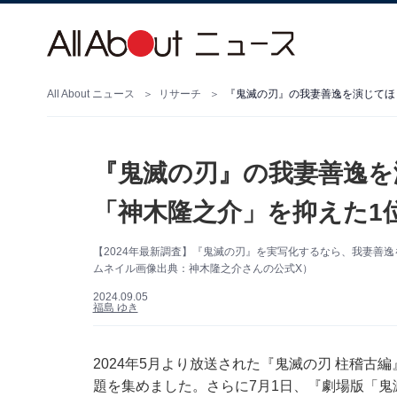
All About ニュース
リサーチ
『鬼滅の刃』の我妻善逸を演じてほ
『鬼滅の刃』の我妻善逸を
「神木隆之介」を抑えた1
【2024年最新調査】『鬼滅の刃』を実写化するなら、我妻善逸
ムネイル画像出典：神木隆之介さんの公式X）
2024.09.05
福島 ゆき
2024年5月より放送された『鬼滅の刃 柱稽古
題を集めました。さらに7月1日、『劇場版「鬼