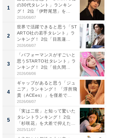
の30代タレント」ランキン
の若手
1
1
グ！ 2位「伊野尾慧」を...
グ！ 2
2026/08/07
2026/08/0
世界で活躍できると思う「ST
ギャップ
ARTO社の若手タレント」ラ
RTO社
2
2
ンキング！ 2位「目黒蓮...
キング！
2026/08/07
2026/08/0
「パフォーマンスがすごいと
「世界で
思うSTARTO社タレント」ラ
ARTO
3
3
ンキング！ 2位「佐久間...
グ！ 2
2026/08/06
2026/08/0
ギャップがあると思う「ジュ
身長を知
ニア」ランキング！ 「浮所飛
性俳優」
4
4
貴（ACEes）」を僅差で...
「鈴木
倒...
2026/08/07
2026/08/0
「実は二世」と知って驚いた
「ファン
タレントランキング！ 2位
ARTO
5
5
「杉咲花」を大差で抑えた1
グ！ 2
位...
2025/11/07
2026/08/0