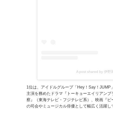
A post shared by 伊野
1位は、アイドルグループ「Hey！Say！JU
主演を務めたドラマ『トーキョーエイリアンブ
察』（東海テレビ・フジテレビ系）、映画『ピ
の司会やミュージカル俳優として幅広く活躍し