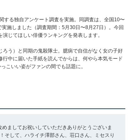
刃』に関する独自アンケート調査を実施。同調査は、全国10〜
で実施しました（調査期間：5月30日〜8月27日）。今回
を演じてほしい俳優ランキングを発表します。
じろう）と同期の鬼殺隊士。臆病で自信がなく女の子好
修行中に届いた手紙を読んでからは、何やら本気モード
かっこいい姿がファンの間でも話題に。
改めましてお祝いしていただきありがとうございま
！そして、ハライチ澤部さん、荘口さん、ミセスり