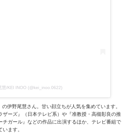
尾慧/KEI INOO (@kei_inoo.0622)
MP」の伊野尾慧さん。甘い顔立ちが人気を集めています。
ラザーズ』（日本テレビ系）や『准教授・高槻彰良の推
ーチガール』などの作品に出演するほか、テレビ番組で
ています。