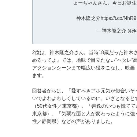
ょーちゃんさん、今日お誕生
神木隆之介
https://t.co/NhR
— 神木隆之介 (@kami
2位は、神木隆之介さん。当時18歳だった神木
めるってよ』では、地味で目立たない“ヘタレ”
アクションシーンまで幅広い役をこなし、映画
ます。
回答者からは、「愛すべきアホ元気が似合いそ
いでよわよわしくしているのに、いざとなると
（50代女性／東京都）、「善逸のいつも慌てて
東京都）、「気弱な面と人が変わったように強
性／静岡県）などの声がありました。