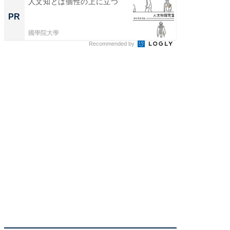
人文知とは個性の上に立つ
人文知
PR
PR
國學院大學
國學院大
Recommended by