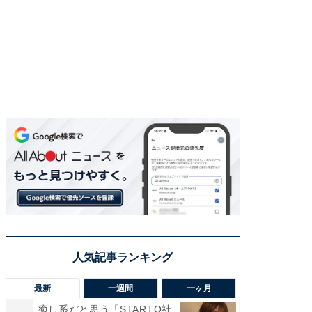
最新
一週間
一ヶ月
癒し系だと思う「STARTO社
癒し系だ