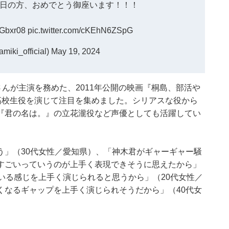
日の方、おめでとう御座います！！！
9Gbxr08
pic.twitter.com/cKEhN6ZSpG
ki_official)
May 19, 2024
さんが主演を務めた、2011年公開の映画『桐島、部活や
高校生役を演じて注目を集めました。シリアスな役から
『君の名は。』の立花瀧役など声優としても活躍してい
う」（30代女性／愛知県）、「神木君がギャーギャー騒
すごいっていうのが上手く表現できそうに思えたから」
いる感じを上手く演じられると思うから」（20代女性／
くなるギャップを上手く演じられそうだから」（40代女