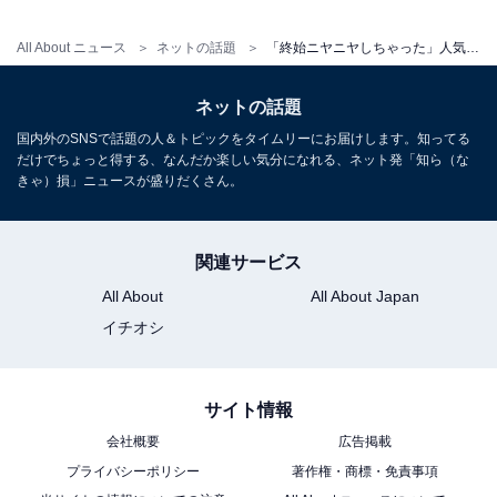
All About ニュース
ネットの話題
「終始ニヤニヤしちゃった」人気YouTuber、彼女ができたことを告白！ 「めっちゃ好きやねんなって思う」
ネットの話題
国内外のSNSで話題の人＆トピックをタイムリーにお届けします。知ってる
だけでちょっと得する、なんだか楽しい気分になれる、ネット発「知ら（な
きゃ）損」ニュースが盛りだくさん。
関連サービス
All About
All About Japan
イチオシ
サイト情報
会社概要
広告掲載
プライバシーポリシー
著作権・商標・免責事項