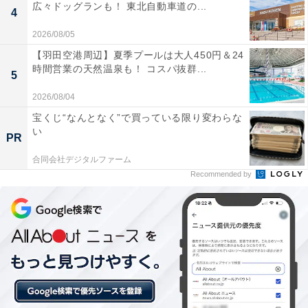
広々ドッグランも！ 東北自動車道の...
4
2026/08/05
【羽田空港周辺】夏季プールは大人450円＆24
時間営業の天然温泉も！ コスパ抜群...
5
2026/08/04
宝くじ“なんとなく”で買っている限り変わらな
い
PR
合同会社デジタルファーム
Recommended by