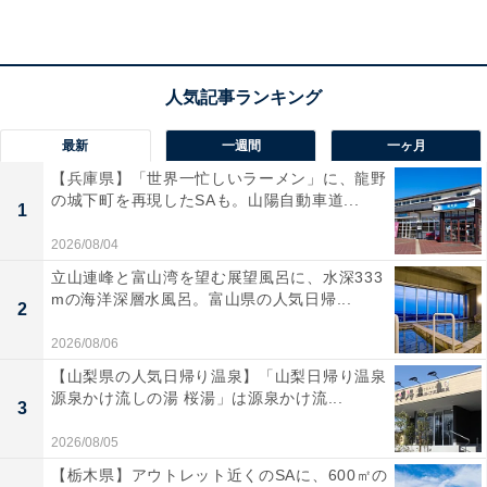
最新
一週間
一ヶ月
【兵庫県】「世界一忙しいラーメン」に、龍野
の城下町を再現したSAも。山陽自動車道...
1
2026/08/04
立山連峰と富山湾を望む展望風呂に、水深333
mの海洋深層水風呂。富山県の人気日帰...
2
2026/08/06
【山梨県の人気日帰り温泉】「山梨日帰り温泉
源泉かけ流しの湯 桜湯」は源泉かけ流...
3
2026/08/05
【栃木県】アウトレット近くのSAに、600㎡の