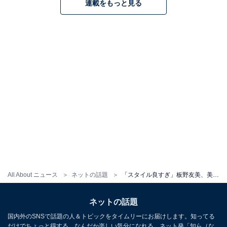
連載をもっと見る
All About ニュース
ネットの話題
「スタイル良すぎ」板野友美、美脚際立つモデルショットにファン歓喜！ 「めっちゃ可愛い」「絶対領域」
ネットの話題
国内外のSNSで話題の人＆トピックをタイムリーにお届けします。知ってる
だけでちょっと得する、なんだか楽しい気分になれる、ネット発「知ら（な