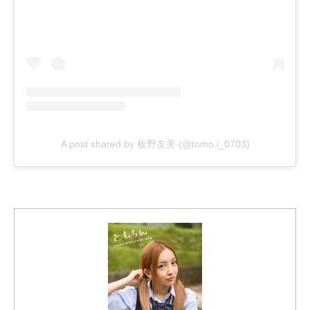
A post shared by 板野友美 (@tomo.i_0703)