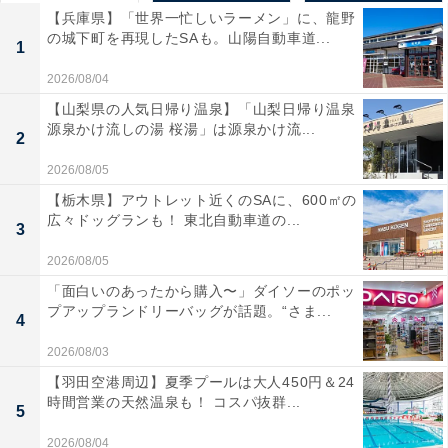
【兵庫県】「世界一忙しいラーメン」に、龍野
の城下町を再現したSAも。山陽自動車道...
1
2026/08/04
【山梨県の人気日帰り温泉】「山梨日帰り温泉
源泉かけ流しの湯 桜湯」は源泉かけ流...
2
2026/08/05
【栃木県】アウトレット近くのSAに、600㎡の
広々ドッグランも！ 東北自動車道の...
3
2026/08/05
「面白いのあったから購入〜」ダイソーのポッ
プアップランドリーバッグが話題。“さま...
4
2026/08/03
【羽田空港周辺】夏季プールは大人450円＆24
時間営業の天然温泉も！ コスパ抜群...
5
2026/08/04