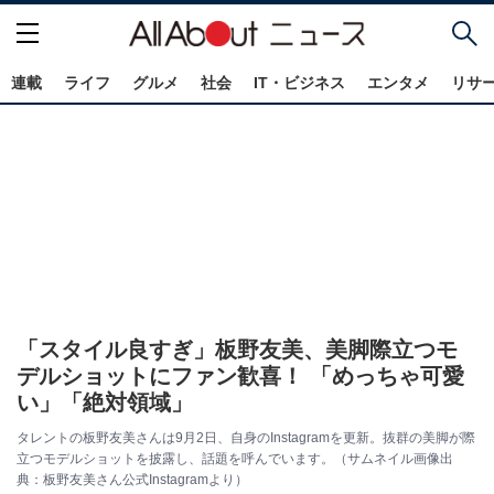
連載
ライフ
グルメ
社会
IT・ビジネス
エンタメ
リサ
「スタイル良すぎ」板野友美、美脚際立つモ
デルショットにファン歓喜！ 「めっちゃ可愛
い」「絶対領域」
タレントの板野友美さんは9月2日、自身のInstagramを更新。抜群の美脚が際
立つモデルショットを披露し、話題を呼んでいます。（サムネイル画像出
典：板野友美さん公式Instagramより）