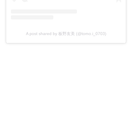
A post shared by 板野友美 (@tomo.i_0703)