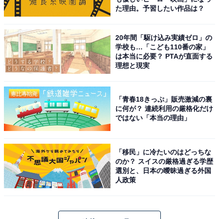
た理由。予習したい作品は？
20年間「駆け込み実績ゼロ」の
学校も…「こども110番の家」
は本当に必要？ PTAが直面する
理想と現実
「青春18きっぷ」販売激減の裏
に何が？ 連続利用の厳格化だけ
ではない「本当の理由」
「移民」に冷たいのはどっちな
のか？ スイスの厳格過ぎる学歴
選別と、日本の曖昧過ぎる外国
人政策