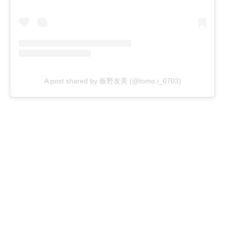
A post shared by 板野友美 (@tomo.i_0703)