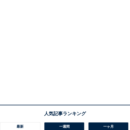
最新
一週間
一ヶ月