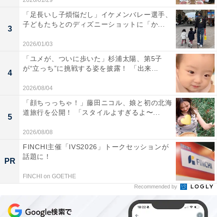
2026/01/29
「足長いし子煩悩だし」イケメンバレー選手、
子どもたちとのディズニーショットに「か...
3
2026/01/03
「ユメが、ついに歩いた」杉浦太陽、第5子
が“立っち”に挑戦する姿を披露！ 「出来...
4
2026/08/04
「顔ちっっちゃ！」藤田ニコル、娘と初の北海
道旅行を公開！ 「スタイルよすぎるよ〜...
5
2026/08/08
FINCHI主催「IVS2026」トークセッションが
話題に！
PR
FINCHI on GOETHE
Recommended by