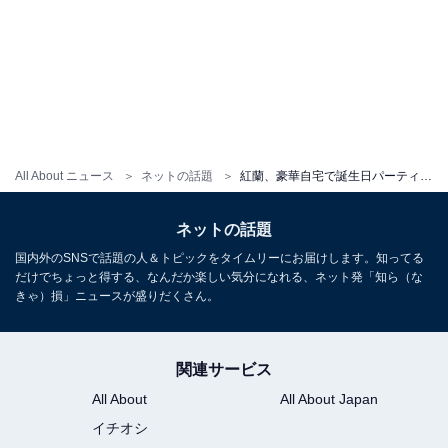
All About ニュース
ネットの話題
紅蘭、豪華自宅で誕生日パーティー開催！ 父・草刈正雄の姿も「三世代素敵過ぎます」「素敵な家族写真」
ネットの話題
国内外のSNSで話題の人＆トピックをタイムリーにお届けします。知ってる
だけでちょっと得する、なんだか楽しい気分になれる、ネット発「知ら（な
きゃ）損」ニュースが盛りだくさん。
関連サービス
All About
All About Japan
イチオシ