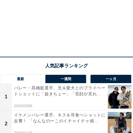
最新
一週間
一ヶ月
バレー・髙橋藍選手、兄＆愛犬とのプライベー
トショットに「超きちょー」「笑顔が見れ...
1
2026/03/08
イケメンバレー選手、キス＆耳食べショットに
反響！ 「なんなのーこのイチャイチャ感...
2