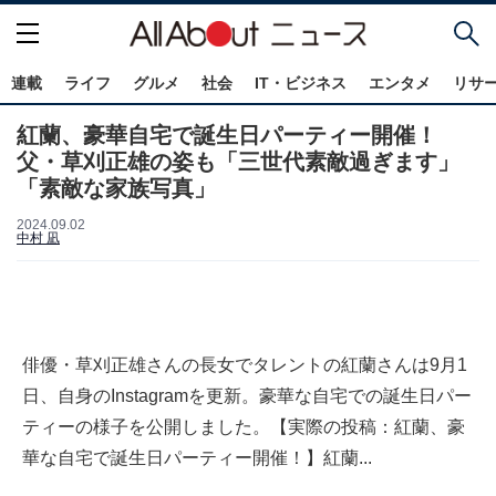
連載
ライフ
グルメ
社会
IT・ビジネス
エンタメ
リサ
紅蘭、豪華自宅で誕生日パーティー開催！
父・草刈正雄の姿も「三世代素敵過ぎます」
「素敵な家族写真」
2024.09.02
中村 凪
俳優・草刈正雄さんの長女でタレントの紅蘭さんは9月1
日、自身のInstagramを更新。豪華な自宅での誕生日パー
ティーの様子を公開しました。【実際の投稿：紅蘭、豪
華な自宅で誕生日パーティー開催！】紅蘭...