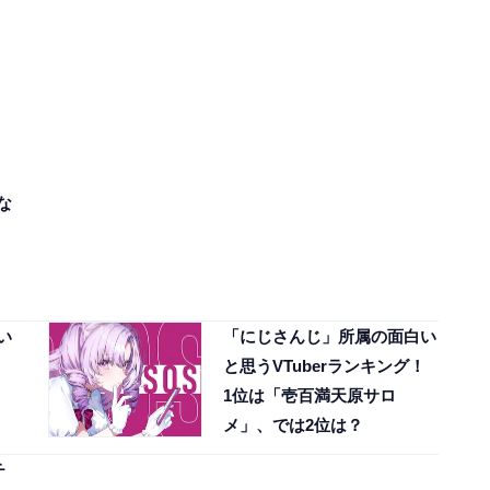
な
い
「にじさんじ」所属の面白い
と思うVTuberランキング！
1位は「壱百満天原サロ
メ」、では2位は？
チ