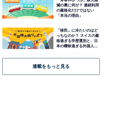
減の裏に何が？ 連続利用
の厳格化だけではない
「本当の理由」
「移民」に冷たいのはど
っちなのか？ スイスの厳
格過ぎる学歴選別と、日
本の曖昧過ぎる外国人政
策
連載をもっと見る