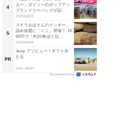
入〜」ダイソーのポップアッ
詰め放題
4
4
プランドリーバッグが話
00円で「
題。“さま...
2026/08/03
2026/08/0
ステラおばさんのクッキー、
【埼玉
詰め放題に「ミニ」登場！ 15
「行田天
5
5
00円で「約23枚ほど詰...
は和の
が...
2026/08/04
2026/08/0
Jeep アソビュー！ギフト当
これが
たる
事例集
PR
PR
Jeep Japan
株式会社
Recommended by