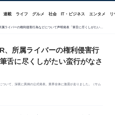
連載
ライフ
グルメ
社会
IT・ビジネス
エンタメ
リ
「にじさんじ」ANYCOLOR、所属ライバーの権利侵害行為などについて声明発表「筆舌に尽くしがたい蛮行がなされた疑い」「極めて遺憾」
OR、所属ライバーの権利侵害行
筆舌に尽くしがたい蛮行がなさ
疑惑について、深夜に異例の公式発表。業界全体に激震が走りました。（サム