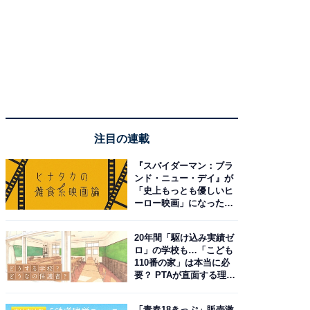
注目の連載
『スパイダーマン：ブラ
ンド・ニュー・デイ』が
「史上もっとも優しいヒ
ーロー映画」になった理
由。予習したい作品は？
20年間「駆け込み実績ゼ
ロ」の学校も…「こども
110番の家」は本当に必
要？ PTAが直面する理想
と現実
「青春18きっぷ」販売激