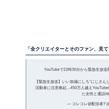
「全クリエイターとそのファン、見て
YouTubeで22時30分から緊急
【緊急生放送】いい加減にしろ"にじさんじ
活動者に注意喚起…450万人越えYouTu
た女性と通話
ht
— コレコレ@配信者? (@k