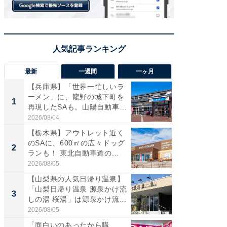
最新
一週間
一ヶ月
【兵庫県】「世界一忙しいラ
「気に
ーメン」に、龍野の城下町を
る〜」3
1
1
再現したSAも。山陽自動車
バー」
道...
好...
2026/08/04
2026/07/3
【栃木県】アウトレット近く
【三重
のSAに、600㎡の広々ドッグ
「鈴鹿天
2
2
ランも！ 東北自動車道の...
は100
2026/08/05
2026/08/0
【山梨県の人気日帰り温泉】
「ミニオ
「山梨日帰り温泉 源泉かけ流
ッグ！ 
3
3
しの湯 桜湯」は源泉かけ流...
ど、夏限
2026/08/05
2026/08/0
「面白いのあったから購
ステラ