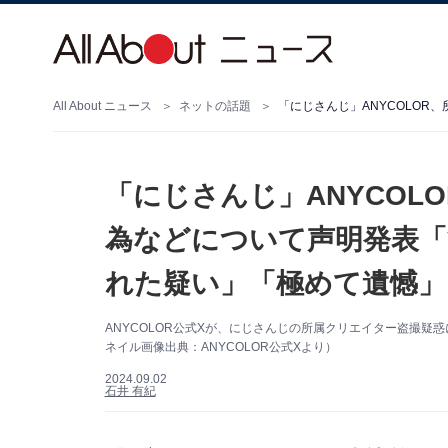
All About ニュース
ネットの話題
「にじさんじ」ANYCOL
為などについて声明発表「
れた疑い」「極めて遺憾」
ANYCOLOR公式Xが、にじさんじの所属クリエイター盗撮
ネイル画像出典：ANYCOLOR公式Xより）
2024.09.02
石井 有紀