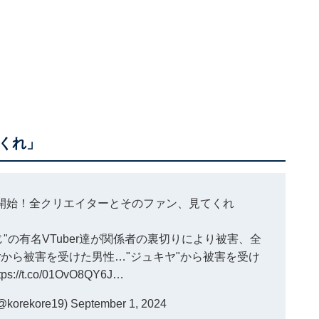
くれ」
生放送開始！全クリエイターとそのファン、見てくれ
"の有名VTuber達が関係者の裏切りにより被害、全
berから被害を受けた男性…"ジュキヤ"から被害を受け
tps://t.co/01OvO8QY6J
…
orekore19)
September 1, 2024