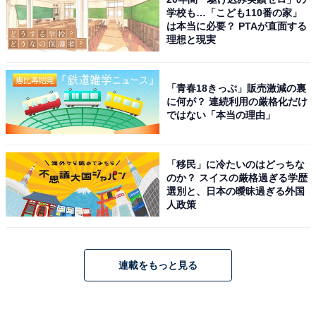
学校も…「こども110番の家」
は本当に必要？ PTAが直面する
理想と現実
「青春18きっぷ」販売激減の裏
に何が？ 連続利用の厳格化だけ
ではない「本当の理由」
「移民」に冷たいのはどっちな
のか？ スイスの厳格過ぎる学歴
選別と、日本の曖昧過ぎる外国
人政策
連載をもっと見る