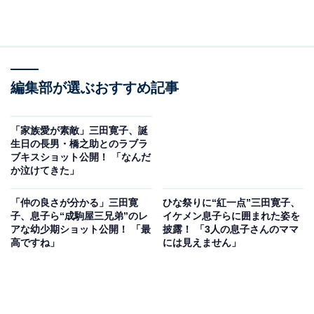
編集部が選ぶおすすめ記事
「家族愛が素敵」三田寛子、誕
生日の長男・橋之助とのラブラ
ブキスショット公開！ 「なんだ
か泣けてきた」
「仲の良さが分かる」三田寛
ひな祭りに“紅一点”三田寛子、
子、息子ら“成駒屋三兄弟”のレ
イケメン息子らに囲まれた姿を
アな幼少期ショット公開！ 「最
披露！ 「3人の息子さんのママ
高ですね」
には見えません」