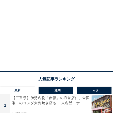
最新
一週間
一ヶ月
【三重県】伊勢名物「赤福」の直営店に、全国
唯一のコメダ大判焼き店も！ 東名阪・伊...
1