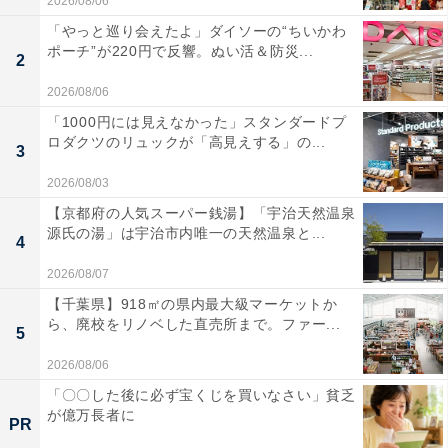
2026/08/06
「やっと巡り会えたよ」ダイソーの“ちいかわ
ポーチ”が220円で反響。ぬい活＆防災...
2
2026/08/06
「1000円には見えなかった」スタンダードプ
ロダクツのリュックが「高見えする」の...
3
2026/08/03
【京都府の人気スーパー銭湯】「宇治天然温泉
源氏の湯」は宇治市内唯一の天然温泉と...
4
2026/08/07
【千葉県】918㎡の県内最大級マーケットか
ら、廃校をリノベした直売所まで。ファー...
5
2026/08/06
「〇〇した後に必ず宝くじを買いなさい」貧乏
が億万長者に
PR