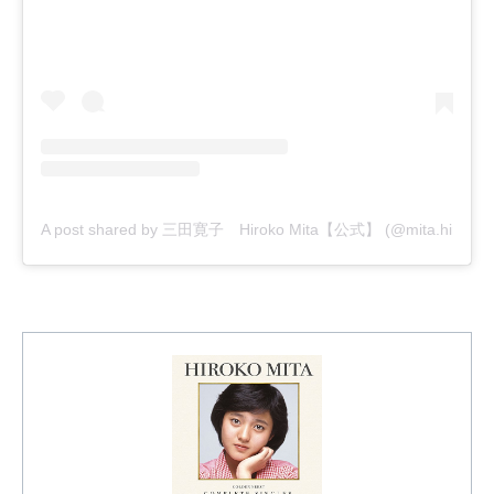
A post shared by 三田寛子 Hiroko Mita【公式】 (@mita.hiroko_off