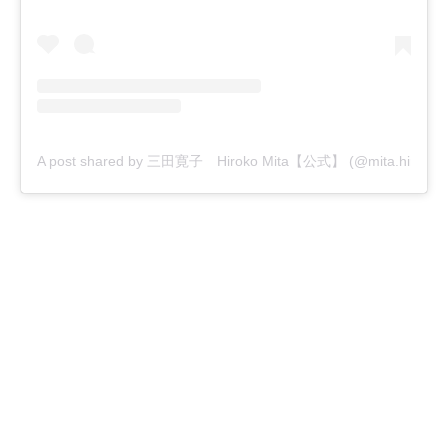
A post shared by 三田寛子 Hiroko Mita【公式】 (@mita.hiroko_off