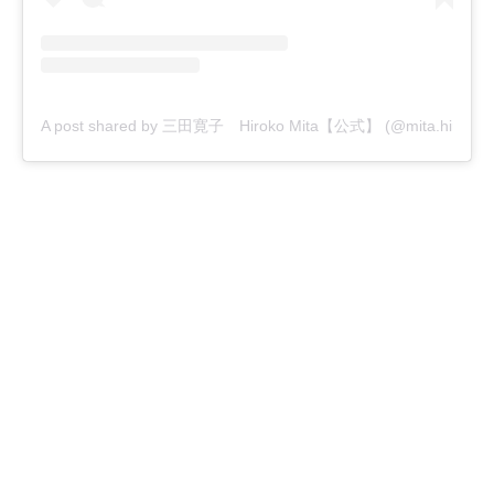
A post shared by 三田寛子 Hiroko Mita【公式】 (@mita.hiroko_off