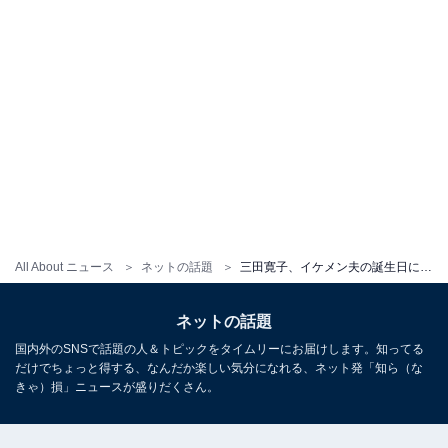
All About ニュース
ネットの話題
三田寛子、イケメン夫の誕生日に夫婦ショット公開！ 「三田さんの人間の器の大きさを感じました」
ネットの話題
国内外のSNSで話題の人＆トピックをタイムリーにお届けします。知ってる
だけでちょっと得する、なんだか楽しい気分になれる、ネット発「知ら（な
きゃ）損」ニュースが盛りだくさん。