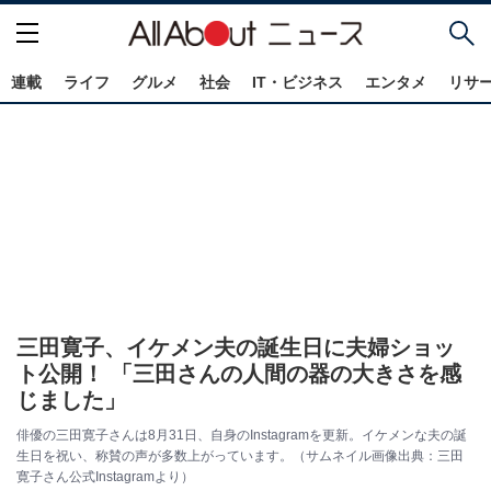
連載
ライフ
グルメ
社会
IT・ビジネス
エンタメ
リサ
三田寛子、イケメン夫の誕生日に夫婦ショッ
ト公開！ 「三田さんの人間の器の大きさを感
じました」
俳優の三田寛子さんは8月31日、自身のInstagramを更新。イケメンな夫の誕
生日を祝い、称賛の声が多数上がっています。（サムネイル画像出典：三田
寛子さん公式Instagramより）