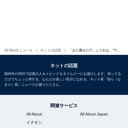
All About ニュース
ネットの話題
「また痩せた!?」ふくれな、“アベンジャーズ”とディズニー満喫！ 「このメンツさいこう」「大優勝すぎるビジュ」
ネットの話題
国内外のSNSで話題の人＆トピックをタイムリーにお届けします。知ってる
だけでちょっと得する、なんだか楽しい気分になれる、ネット発「知ら（な
きゃ）損」ニュースが盛りだくさん。
関連サービス
All About
All About Japan
イチオシ