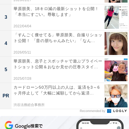
2026/01/27
華原朋美、18キロ減の最新ショットを公開！
「本当にすごい。尊敬します」
3
2022/04/04
「すんごく痩せてる」華原朋美、自撮りショッ
ト公開！ 「昔の朋ちゃんみたい」「なん...
4
2026/05/11
華原朋美、息子とスポッチャで遊ぶプライベー
トショット公開＆おなか見せの圧巻スタイ...
5
2025/07/28
カードローン50万円以上の人は、返済を3～6
ヶ月停止して『大幅に減額してから返済...
PR
渋谷法務総合事務所
Recommended by