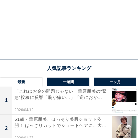
最新
一週間
一ヶ月
「これはお金の問題じゃない」華原朋美の“緊
急”投稿に反響「胸が痛い…」「逆におか...
1
2026/04/12
51歳・華原朋美、ほっそり美脚ショット公
開！ ばっさりカットでショートヘアに。大...
2