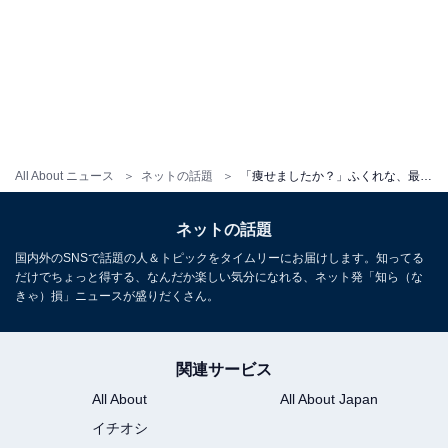
All About ニュース
ネットの話題
「痩せましたか？」ふくれな、最新ショットに「ビジュ爆発してる」「見る度に顔がちっちゃくなってる」の声
ネットの話題
国内外のSNSで話題の人＆トピックをタイムリーにお届けします。知ってる
だけでちょっと得する、なんだか楽しい気分になれる、ネット発「知ら（な
きゃ）損」ニュースが盛りだくさん。
関連サービス
All About
All About Japan
イチオシ