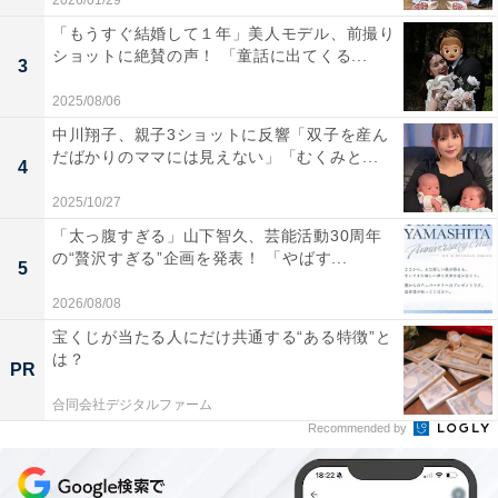
2026/01/29
「もうすぐ結婚して１年」美人モデル、前撮り
ショットに絶賛の声！ 「童話に出てくる...
3
2025/08/06
中川翔子、親子3ショットに反響「双子を産ん
だばかりのママには見えない」「むくみと...
4
2025/10/27
「太っ腹すぎる」山下智久、芸能活動30周年
の“贅沢すぎる”企画を発表！ 「やばす...
5
2026/08/08
宝くじが当たる人にだけ共通する“ある特徴”と
は？
PR
合同会社デジタルファーム
Recommended by