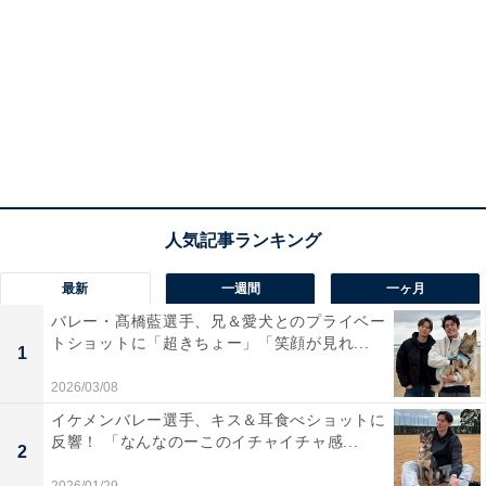
最新
一週間
一ヶ月
バレー・髙橋藍選手、兄＆愛犬とのプライベー
トショットに「超きちょー」「笑顔が見れ...
1
2026/03/08
イケメンバレー選手、キス＆耳食べショットに
反響！ 「なんなのーこのイチャイチャ感...
2