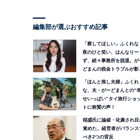
編集部が選ぶおすすめ記事
「察してほしい」ふくれな
夜のひと笑い、はんなりー
ず、続々事務所を脱退。が
どまんの税金トラブルが影
か
「ほんと推し夫婦」ふくれ
な、夫・がーどまんとの“
せいっぱい”タイ旅行ショ
トに称賛の声！
稲盛氏に論破・叱責され目
覚めた。経営者がバランス
べき2つの背反