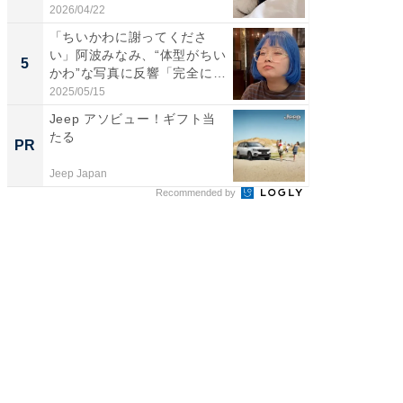
「ど...
刃...
2026/04/22
2026/08/0
「ちいかわに謝ってくださ
「2人と
い」阿波みなみ、“体型がちい
團十郎
5
5
かわ”な写真に反響「完全に
「後ろ
一...
「...
2025/05/15
2026/08/0
Jeep アソビュー！ギフト当
「じぃ
たる
い！」
PR
PR
家
Jeep Japan
株式会社
Recommended by