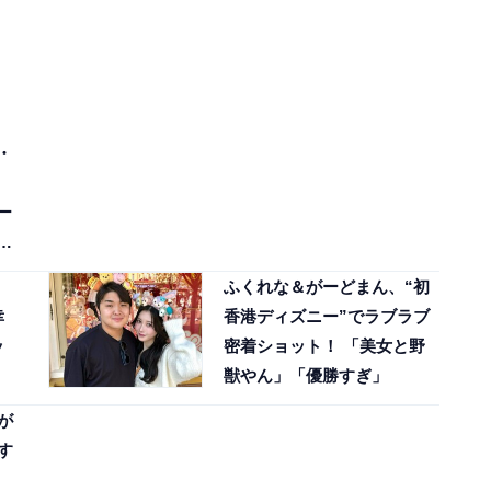
・
ー
響
ふくれな＆がーどまん、“初
幸
香港ディズニー”でラブラブ
ッ
密着ショット！ 「美女と野
獣やん」「優勝すぎ」
が
す