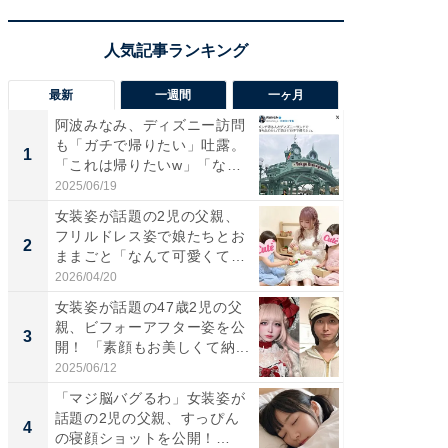
最新
一週間
一ヶ月
阿波みなみ、ディズニー訪問
「さす
も「ガチで帰りたい」吐露。
は」高
1
1
「これは帰りたいw」「なん
災地を
ち...
「カ...
2025/06/19
2026/08/0
女装姿が話題の2児の父親、
「女の
フリルドレス姿で娘たちとお
介、バ
2
2
ままごと「なんて可愛くて平
らのプレ
和...
愛...
2026/04/20
2026/08/0
女装姿が話題の47歳2児の父
「好感
親、ビフォーアフター姿を公
や、“マ
3
3
開！ 「素顔もお美しくて納...
画変更
財...
2025/06/12
2026/07/3
「マジ脳バグるわ」女装姿が
「脚が
話題の2児の父親、すっぴん
横川尚
4
4
の寝顔ショットを公開！
ムキな姿