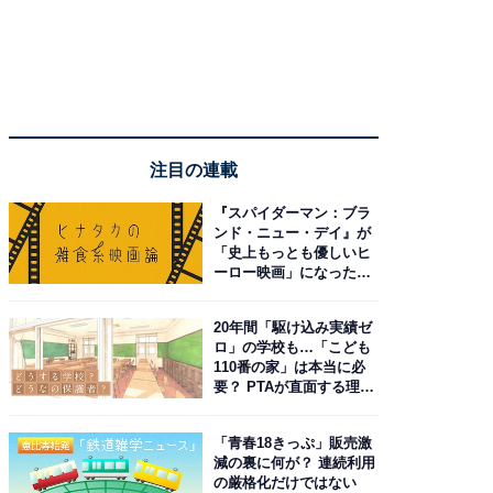
注目の連載
『スパイダーマン：ブラ
ンド・ニュー・デイ』が
「史上もっとも優しいヒ
ーロー映画」になった理
由。予習したい作品は？
20年間「駆け込み実績ゼ
ロ」の学校も…「こども
110番の家」は本当に必
要？ PTAが直面する理想
と現実
「青春18きっぷ」販売激
減の裏に何が？ 連続利用
の厳格化だけではない