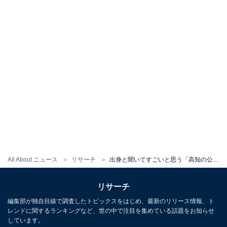
All About ニュース
リサーチ
出身と聞いてすごいと思う「高知の公立進学校」ランキング！ 2位は「高知国際高等学校」、では1位は？
リサーチ
編集部が独自目線で調査したトピックスをはじめ、最新のリリース情報、ト
レンドに関するランキングなど、世の中で注目を集めている話題をお知らせ
しています。