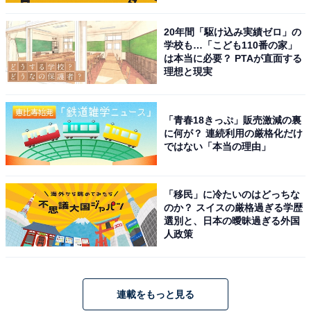
20年間「駆け込み実績ゼロ」の
学校も…「こども110番の家」
は本当に必要？ PTAが直面する
理想と現実
「青春18きっぷ」販売激減の裏
に何が？ 連続利用の厳格化だけ
ではない「本当の理由」
「移民」に冷たいのはどっちな
のか？ スイスの厳格過ぎる学歴
選別と、日本の曖昧過ぎる外国
人政策
連載をもっと見る