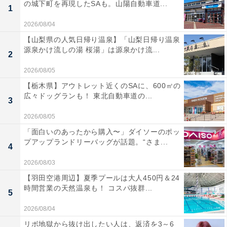
の城下町を再現したSAも。山陽自動車道...
1
2026/08/04
【山梨県の人気日帰り温泉】「山梨日帰り温泉
源泉かけ流しの湯 桜湯」は源泉かけ流...
2
2026/08/05
【栃木県】アウトレット近くのSAに、600㎡の
広々ドッグランも！ 東北自動車道の...
3
2026/08/05
「面白いのあったから購入〜」ダイソーのポッ
プアップランドリーバッグが話題。“さま...
4
2026/08/03
【羽田空港周辺】夏季プールは大人450円＆24
時間営業の天然温泉も！ コスパ抜群...
5
2026/08/04
リボ地獄から抜け出したい人は、返済を3～6