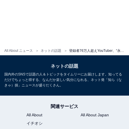
All About ニュース
ネットの話題
登録者76万人超えYouTuber、“永久保存”のビキニショット公開！ 7月に水着グラビア初挑戦で反響
ネットの話題
国内外のSNSで話題の人＆トピックをタイムリーにお届けします。知ってる
だけでちょっと得する、なんだか楽しい気分になれる、ネット発「知ら（な
きゃ）損」ニュースが盛りだくさん。
関連サービス
All About
All About Japan
イチオシ