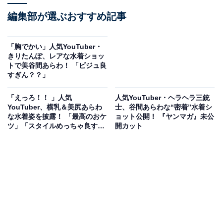
編集部が選ぶおすすめ記事
「胸でかい」人気YouTuber・
きりたんぽ、レアな水着ショッ
トで美谷間あらわ！ 「ビジュ良
すぎん？？」
「えっろ！！ 」人気
人気YouTuber・ヘラヘラ三銃
YouTuber、横乳＆美尻あらわ
士、谷間あらわな“密着”水着シ
な水着姿を披露！ 「最高のおケ
ョット公開！ 『ヤンマガ』未公
ツ」「スタイルめっちゃ良す
開カット
ぎ」