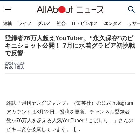
連載
ライフ
グルメ
社会
IT・ビジネス
エンタメ
リサ
登録者76万人超えYouTuber、“永久保存”のビ
キニショット公開！ 7月に水着グラビア初挑戦
で反響
2024.08.23
長谷川 優人
雑誌『週刊ヤングジャンプ』（集英社）の公式Instagram
アカウントは8月22日、投稿を更新。チャンネル登録者
数が76万人を超える人気YouTuber「こばしり。」さんの
ビキニ姿を披露しています。【...