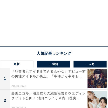
最新
一週間
一ヶ月
「犯罪者もアイドルできるんやな」デビュー前
の男性アイドルが炎上。「事件から半年も...
1
2026/03/25
藤田ニコル、稲葉友との結婚報告＆ウエディン
グフォト公開！ 池田エライザ＆内田理央...
2