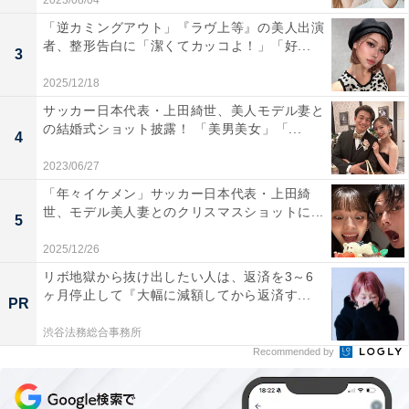
2023/08/04
「逆カミングアウト」『ラヴ上等』の美人出演
者、整形告白に「潔くてカッコよ！」「好...
3
2025/12/18
サッカー日本代表・上田綺世、美人モデル妻と
の結婚式ショット披露！ 「美男美女」「...
4
2023/06/27
「年々イケメン」サッカー日本代表・上田綺
世、モデル美人妻とのクリスマスショットに...
5
2025/12/26
リボ地獄から抜け出したい人は、返済を3～6
ヶ月停止して『大幅に減額してから返済す...
PR
渋谷法務総合事務所
Recommended by