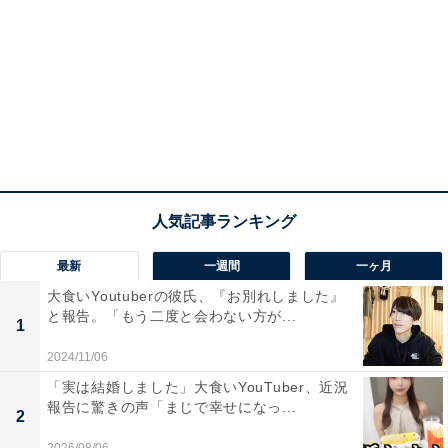
最新
一週間
一ヶ月
大食いYoutuberの彼氏、『お別れしました』
と報告。「もう二度と会わない方が...
1
2024/11/06
「実は結婚しました」大食いYouTuber、近況
報告に驚きの声「まじで幸せになっ...
2