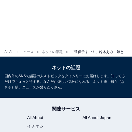
All About ニュース
ネットの話題
「遺伝子すご！」鈴木えみ、娘とのLAディズニー満喫ショットを公開！ 「親子じゃなくて姉妹すぎる」
ネットの話題
国内外のSNSで話題の人＆トピックをタイムリーにお届けします。知ってる
だけでちょっと得する、なんだか楽しい気分になれる、ネット発「知ら（な
きゃ）損」ニュースが盛りだくさん。
関連サービス
All About
All About Japan
イチオシ