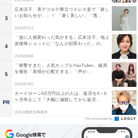
2026/08/06
広末涼子、美デコルテ際立つドレス姿で「嬉し
いお知らせが…」！ 「凄く美しい」「透...
3
2024/07/12
「急に人相変わった気がする」広末涼子、地上
波復帰ショットに「なんか顔変わった」の...
4
2026/08/06
「衝撃すぎた」人気カップルYouTuber、破局
を報告「表情が心配すぎる」「声が...
5
2024/07/02
カードローン50万円以上の人は、返済を3～6
ヶ月停止して『大幅に減額してから返済...
PR
渋谷法務総合事務所
Recommended by