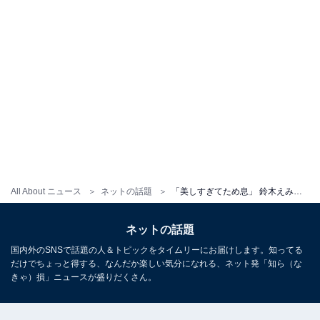
All About ニュース
ネットの話題
「美しすぎてため息」 鈴木えみ、胸元あらわなキャミソール姿にファン歓喜！ 「可愛すぎて優勝すぎる」
ネットの話題
国内外のSNSで話題の人＆トピックをタイムリーにお届けします。知ってる
だけでちょっと得する、なんだか楽しい気分になれる、ネット発「知ら（な
きゃ）損」ニュースが盛りだくさん。