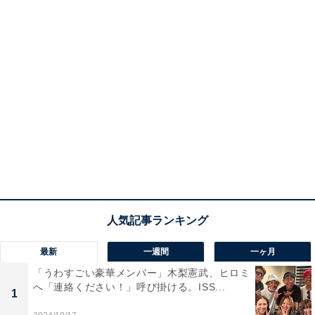
最新
一週間
一ヶ月
「うわすごい豪華メンバー」木梨憲武、ヒロミ
へ「連絡ください！」呼び掛ける。ISS...
1