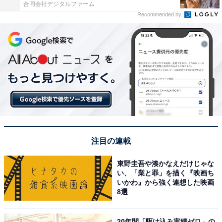
合同会社デジタルファーム
Recommended by
注目の連載
東野圭吾や湊かなえだけじゃな
い、「業と罪」を描く『映画ち
いかわ』から強く連想した映画
8選
20年間「駆け込み実績ゼロ」の