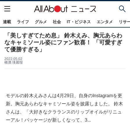
連載
ライフ
グルメ
社会
IT・ビジネス
エンタメ
リサ
「美しすぎてため息」 鈴木えみ、胸元あらわ
なキャミソール姿にファン歓喜！ 「可愛すぎ
て優勝すぎる」
2022.05.02
橋酒 瑛麗瑠
モデルの鈴木えみさんは4月29日、自身のInstagramを更
新。胸元あらわなキャミソール姿を披露しました。 鈴木
さんは、「大好きなクラランスのリップオイルがリニュ
ーアル！パッケージが新しくなって、3...