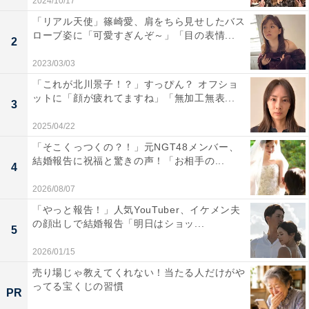
2024/10/17
「リアル天使」篠崎愛、肩をちら見せしたバス
ローブ姿に「可愛すぎんぞ～」「目の表情...
2
2023/03/03
「これが北川景子！？」すっぴん？ オフショ
ットに「顔が疲れてますね」「無加工無表...
3
2025/04/22
「そこくっつくの？！」元NGT48メンバー、
結婚報告に祝福と驚きの声！「お相手の...
4
2026/08/07
「やっと報告！」人気YouTuber、イケメン夫
の顔出しで結婚報告「明日はショッ...
5
2026/01/15
売り場じゃ教えてくれない！当たる人だけがや
ってる宝くじの習慣
PR