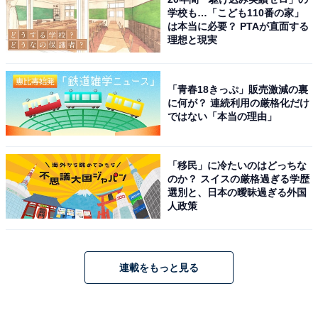
学校も…「こども110番の家」
は本当に必要？ PTAが直面する
理想と現実
「青春18きっぷ」販売激減の裏
に何が？ 連続利用の厳格化だけ
ではない「本当の理由」
「移民」に冷たいのはどっちな
のか？ スイスの厳格過ぎる学歴
選別と、日本の曖昧過ぎる外国
人政策
連載をもっと見る