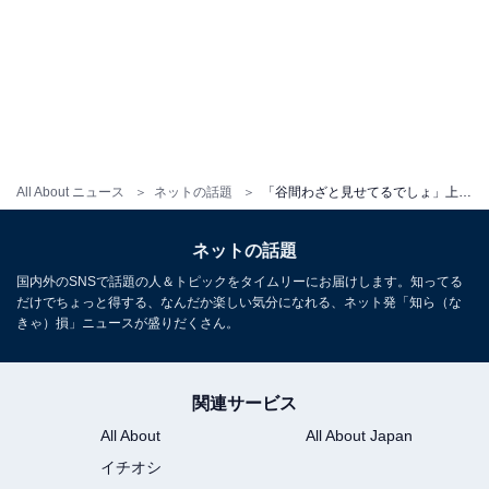
All About ニュース
ネットの話題
「谷間わざと見せてるでしょ」上西怜、タンクトップ姿に反響！ 「だからなんで、いつもそんなエロい格好で…」
ネットの話題
国内外のSNSで話題の人＆トピックをタイムリーにお届けします。知ってる
だけでちょっと得する、なんだか楽しい気分になれる、ネット発「知ら（な
きゃ）損」ニュースが盛りだくさん。
関連サービス
All About
All About Japan
イチオシ