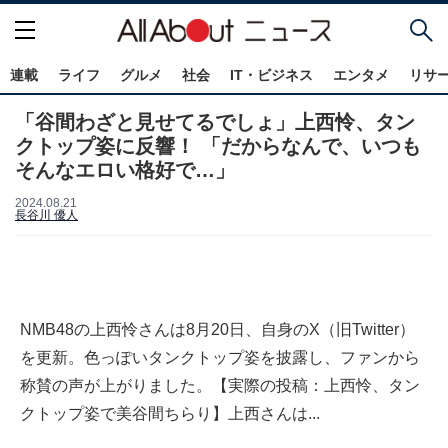
連載
ライフ
グルメ
社会
IT・ビジネス
エンタメ
リサ
「谷間わざと見せてるでしょ」上西怜、タン
クトップ姿に反響！ 「だからなんで、いつも
そんなエロい格好で…」
2024.08.21
長谷川 優人
NMB48の上西怜さんは8月20日、自身のX（旧Twitter）
を更新。色っぽいタンクトップ姿を披露し、ファンから
称賛の声が上がりました。【実際の投稿：上西怜、タン
クトップ姿で美谷間ちらり】上西さんは...