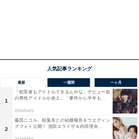
最新
一週間
一ヶ月
「犯罪者もアイドルできるんやな」デビュー前
の男性アイドルが炎上。「事件から半年も...
1
2026/03/25
藤田ニコル、稲葉友との結婚報告＆ウエディン
グフォト公開！ 池田エライザ＆内田理央...
2