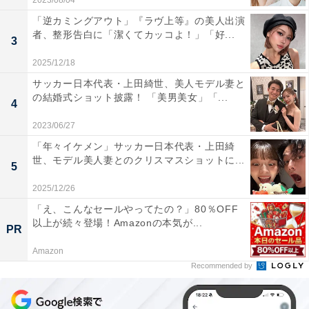
2023/08/04
「逆カミングアウト」『ラヴ上等』の美人出演
者、整形告白に「潔くてカッコよ！」「好...
3
2025/12/18
サッカー日本代表・上田綺世、美人モデル妻と
の結婚式ショット披露！ 「美男美女」「...
4
2023/06/27
「年々イケメン」サッカー日本代表・上田綺
世、モデル美人妻とのクリスマスショットに...
5
2025/12/26
「え、こんなセールやってたの？」80％OFF
以上が続々登場！Amazonの本気が...
PR
Amazon
Recommended by