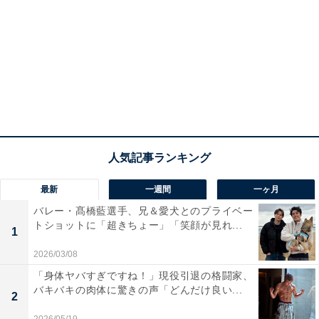
最新
一週間
一ヶ月
バレー・髙橋藍選手、兄＆愛犬とのプライベー
トショットに「超きちょー」「笑顔が見れ...
1
2026/03/08
「身体ヤバすぎですね！」現役引退の格闘家、
バキバキの肉体に驚きの声「どんだけ良い...
2