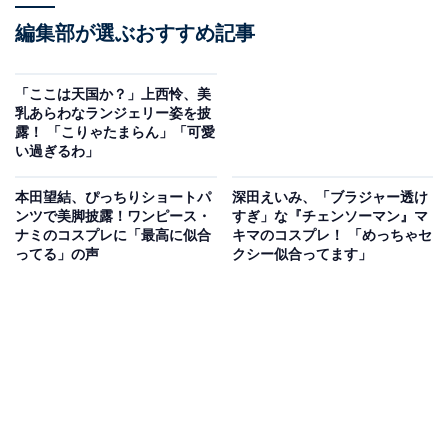
編集部が選ぶおすすめ記事
「ここは天国か？」上西怜、美
乳あらわなランジェリー姿を披
露！ 「こりゃたまらん」「可愛
い過ぎるわ」
本田望結、ぴっちりショートパ
深田えいみ、「ブラジャー透け
ンツで美脚披露！ワンピース・
すぎ」な『チェンソーマン』マ
ナミのコスプレに「最高に似合
キマのコスプレ！ 「めっちゃセ
ってる」の声
クシー似合ってます」