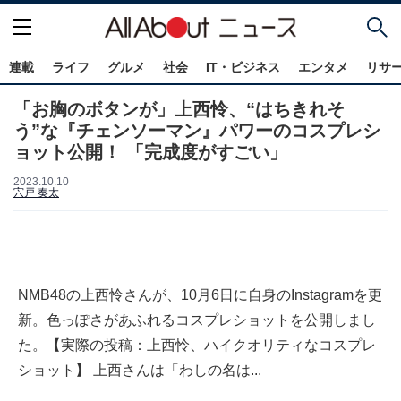
連載
ライフ
グルメ
社会
IT・ビジネス
エンタメ
リサ
「お胸のボタンが」上西怜、“はちきれそ
う”な『チェンソーマン』パワーのコスプレシ
ョット公開！ 「完成度がすごい」
2023.10.10
宍戸 奏太
NMB48の上西怜さんが、10月6日に自身のInstagramを更
新。色っぽさがあふれるコスプレショットを公開しまし
た。【実際の投稿：上西怜、ハイクオリティなコスプレ
ショット】 上西さんは「わしの名は...