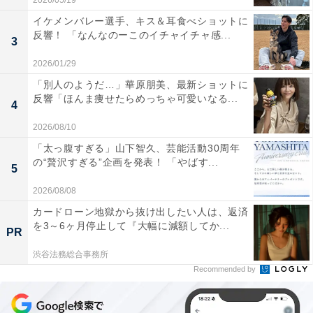
2026/05/19
イケメンバレー選手、キス＆耳食べショットに
反響！ 「なんなのーこのイチャイチャ感...
3
2026/01/29
「別人のようだ…」華原朋美、最新ショットに
反響「ほんま痩せたらめっちゃ可愛いなる...
4
2026/08/10
「太っ腹すぎる」山下智久、芸能活動30周年
の“贅沢すぎる”企画を発表！ 「やばす...
5
2026/08/08
カードローン地獄から抜け出したい人は、返済
を3～6ヶ月停止して『大幅に減額してか...
PR
渋谷法務総合事務所
Recommended by