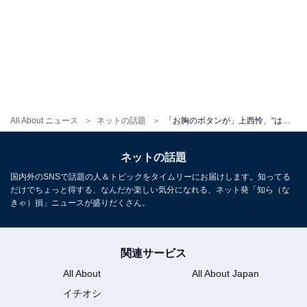
All About ニュース
ネットの話題
「お胸のボタンが」上西怜、“はちきれそう”な『チェンソーマン』パワーのコスプレショット公開！ 「完成度がすごい」
ネットの話題
国内外のSNSで話題の人＆トピックをタイムリーにお届けします。知ってる
だけでちょっと得する、なんだか楽しい気分になれる、ネット発「知ら（な
きゃ）損」ニュースが盛りだくさん。
関連サービス
All About
All About Japan
イチオシ