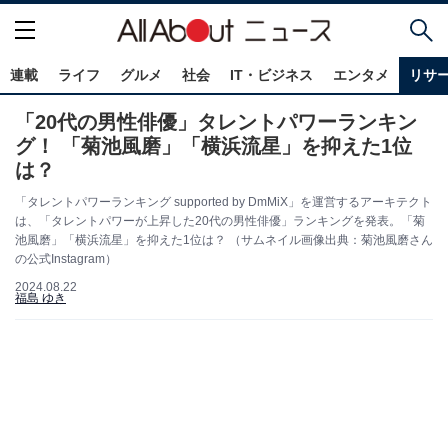
連載
ライフ
グルメ
社会
IT・ビジネス
エンタメ
リサ
「20代の男性俳優」タレントパワーランキン
グ！ 「菊池風磨」「横浜流星」を抑えた1位
は？
「タレントパワーランキング supported by DmMiX」を運営するアーキテクト
は、「タレントパワーが上昇した20代の男性俳優」ランキングを発表。「菊
池風磨」「横浜流星」を抑えた1位は？ （サムネイル画像出典：菊池風磨さん
の公式Instagram）
2024.08.22
福島 ゆき