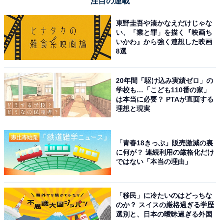
注目の連載
東野圭吾や湊かなえだけじゃな
い、「業と罪」を描く『映画ち
いかわ』から強く連想した映画
8選
20年間「駆け込み実績ゼロ」の
学校も…「こども110番の家」
は本当に必要？ PTAが直面する
理想と現実
「青春18きっぷ」販売激減の裏
に何が？ 連続利用の厳格化だけ
ではない「本当の理由」
「移民」に冷たいのはどっちな
のか？ スイスの厳格過ぎる学歴
選別と、日本の曖昧過ぎる外国