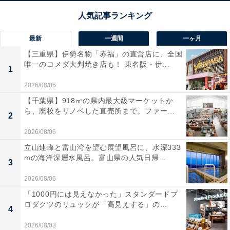
最新
一週間
一ヶ月
【三重県】伊勢名物「赤福」の直営店に、全国
唯一のコメダ大判焼き店も！ 東名阪・伊...
1
2026/08/06
【千葉県】918㎡の県内最大級マーケットか
ら、廃校をリノベした直売所まで。ファー...
2
2026/08/06
立山連峰と富山湾を望む展望風呂に、水深333
mの海洋深層水風呂。富山県の人気日帰...
3
2026/08/06
「1000円には見えなかった」スタンダードプ
ロダクツのリュックが「高見えする」の...
4
2026/08/03