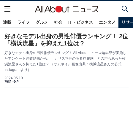
連載
ライフ
グルメ
社会
IT・ビジネス
エンタメ
リサ
好きなモデル出身の男性俳優ランキング！ 2位
「横浜流星」を抑えた1位は？
好きなモデル出身の男性俳優ランキング！ All Aboutニュース編集部が実施し
たアンケート調査結果から、「カリスマ性のある存在感」との声もあった横
浜流星さんを抑えた1位は？ （サムネイル画像出典：横浜流星さんの公式
Instagramより）
2024.05.19
福島 ゆき