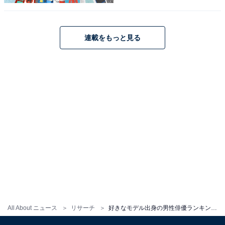
About ニュースでのライター歴は5年。
連載をもっと見る
10位までの全ランキング結果を見
次ページ
る
All About ニュース
リサーチ
好きなモデル出身の男性俳優ランキング！ 2位「横浜流星」を抑えた1位は？