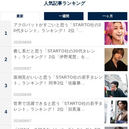
最新
一週間
一ヶ月
1位：山崎賢人
アクロバットがすごいと思う「STARTO社の3
0代タレント」ランキング！ 2位「...
1
2026/08/08
癒し系だと思う「STARTO社の30代タレン
ト」ランキング！ 2位「伊野尾慧」を...
2
2026/08/07
面倒見がいいと思う「STARTO社の若手タレン
ト」ランキング！ 同率2位「佐藤勝...
3
2026/08/08
世界で活躍できると思う「STARTO社の若手タ
レント」ランキング！ 2位「目黒蓮...
4
View this post on Instagram
2026/08/07