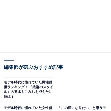
A post shared by 横浜流星 (@ryuseiyokohama_official)
2位は、横浜流星さん。小学生向けファッション雑誌
『ニコ☆プチ』（新潮社）のモデルを経て、横浜さんが
中学3年生だった2011年から2015年までの4年間、姉妹
紙の中学生対象ファッション雑誌『nicola（ニコラ）』
編集部が選ぶおすすめ記事
（新潮社）のメンズモデルを務めました。読者投票で“メ
ンモ”人気No.1を獲得したり、歴代メンズモデルで初めて
モデル時代に憧れていた男性俳
連載を持つなど、モデル時代から人気を集めていまし
優ランキング！ 「抜群のスタイ
ル」の速水もこみちを抑えた1
た。
位は？
回答者からは、「カリスマ性のある存在感が魅力的です
モデル時代に憧れていた女性俳
「この顔になりたい」と思うモ