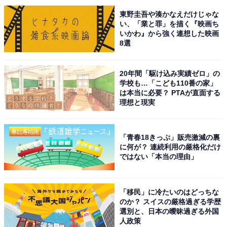
東野圭吾や湊かなえだけじゃな
回答者からは、「山崎賢人くんは同じ人間と思えない美
い、「業と罪」を描く『映画ち
いかわ』から強く連想した映画
しさ…（30代女性／東京都）」「背も高くて顔も良く、
8選
さわやかな感じがする。イケメンの中のイケメンだと思
う（40代女性／埼玉県）」「様々な役柄に挑戦している
20年間「駆け込み実績ゼロ」の
姿にカッコよさを感じます（40代女性／香川県）」「ア
学校も…「こども110番の家」
は本当に必要？ PTAが直面する
ニメ原作の実写映画で主演し続けていて再現力が高いか
理想と現実
らです（30代女性／千葉県）」などのコメントが寄せら
れました。
「青春18きっぷ」販売激減の裏
に何が？ 連続利用の厳格化だけ
※回答者のコメントは原文ママです
ではない「本当の理由」
この記事の筆者：福島 ゆき プロフィール
「移民」に冷たいのはどっちな
アニメや漫画のレビュー、エンタメトピックスなどを中
のか？ スイスの厳格過ぎる学歴
心に、オールジャンルで執筆中のライター。時々、店舗
選別と、日本の曖昧過ぎる外国
人政策
取材などのリポート記事も担当。All AboutおよびAll