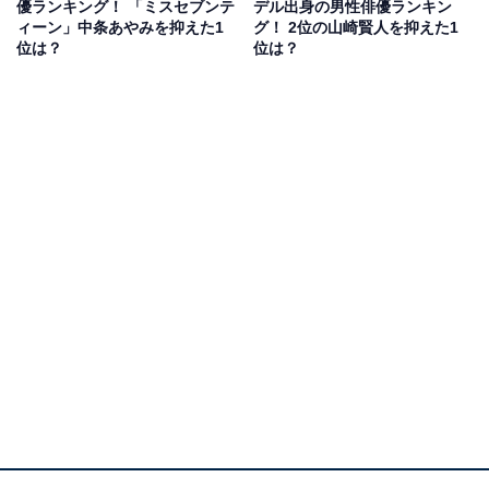
優ランキング！ 「ミスセブンテ
デル出身の男性俳優ランキン
（30代女性／岐阜県）」「イケメンでスタイルもよくて
ィーン」中条あやみを抑えた1
グ！ 2位の山崎賢人を抑えた1
目が魅力的で演技力があって好きです（50代女性／島根
位は？
位は？
県）」「顔の造形が本当に美しいし、スタイルも良く、
笑顔も魅力的だから（30代女性／兵庫県）」「かっこい
いだけでなく、筋肉質なのがいい。演技もうまい（40代
女性／青森県）」などのコメントが寄せられました。