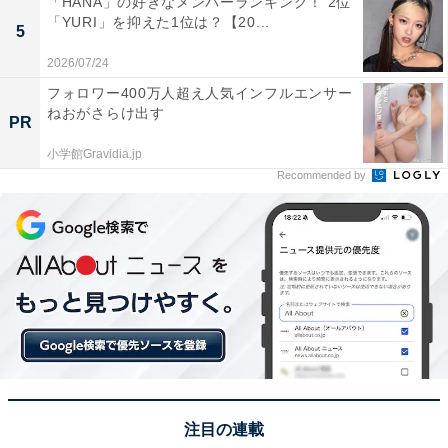
「HANA」の好きなメンバーランキング！ 2位
「YURI」を抑えた1位は？【20...
5
2026/07/24
フォロワー400万人超え人気インフルエンサー
ねおがさらけ出す
PR
小学館Gravidia.jp
Recommended by
A post shared by 山﨑賢人 (@kentooyamazaki)
1位は、山崎賢人さん（崎はたつさき）。2009年12月に
小中学生向けファッション雑誌『ピチレモン』（学研パ
ブリッシング ※2015年から休刊）でメンズモデルとして
デビュー。 翌年2010年にはテレビドラマ『熱海の捜査
官』（テレビ朝日系）で俳優デビューを果たし、山崎さ
んが高校2年生にあたる2011年4月公開の映画『管制塔』
では、すでに橋本愛さんとダブル主演を果たすなど、デ
注目の連載
ビュー当初から目覚ましい活躍を見せています。