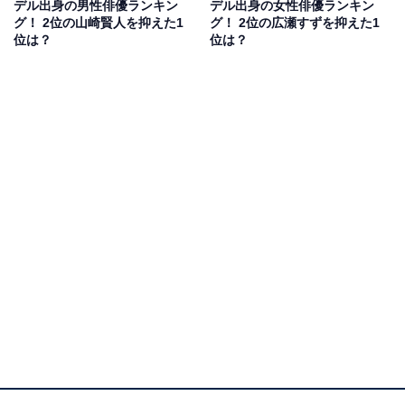
デル出身の男性俳優ランキン
デル出身の女性俳優ランキン
性／神奈川県）」「大きい目がかわいくていつも明るく
グ！ 2位の山崎賢人を抑えた1
グ！ 2位の広瀬すずを抑えた1
て気さくで好きです（50代女性／島根県）」「親近感あ
位は？
位は？
ふれる性格とサバサバした性格でいい意味で芸能人らし
くないから（10代女性／宮城県）」「あんなに綺麗な女
優さんだけどYouTubeでの飾らない感じがいいです。演
技も好きで今も主演されているドラマを見てます（30代
女性／滋賀県）」などの声が集まりました。