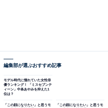
A post shared by 川口春奈 (@haruna_kawaguchi_official)
2位は、川口春奈さん。小中学生向けのファッション雑
誌『nicola』（新潮社）のオーディションでグランプリ
を獲得し、川口さんが12歳だった2007年に専属モデルと
して本誌デビュー。ファンからは、“ハルル”の愛称で親
編集部が選ぶおすすめ記事
しまれました。2009年放送の『東京DOGS』（フジテレ
ビ系）で主演の小栗旬さんの妹役として俳優デビューを
モデル時代に憧れていた女性俳
果たすと、2012年公開の映画『桜蘭高校ホスト部』で映
優ランキング！ 「ミスセブンテ
ィーン」中条あやみを抑えた1
画初主演を飾りました。
位は？
回答者からは、「綺麗なのに面白く明るいから（20代女
「この顔になりたい」と思うモ
「この顔になりたい」と思うモ