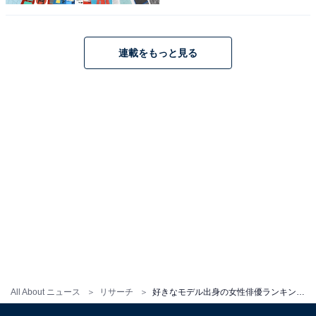
連載をもっと見る
こちらもおすすめ
好きなモデル出身の男性俳優ランキング！ 2位
「横浜流星」を抑えた1位は？
All About ニュース
リサーチ
好きなモデル出身の女性俳優ランキング！ 2位は「川口春奈」、では1位は？