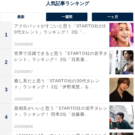
最新
一週間
一ヶ月
アクロバットがすごいと思う「STARTO社の3
1位：北川景子
0代タレント」ランキング！ 2位「...
1
2026/08/08
期間限定だった写真集のInstagramも本日で終了でし
世界で活躍できると思う「STARTO社の若手タ
レント」ランキング！ 2位「目黒蓮...
た。
2
ありがとうございました?
2026/08/07
たくさんの方に写真集を見ていただけて嬉しい2023
癒し系だと思う「STARTO社の30代タレン
年でした！
ト」ランキング！ 2位「伊野尾慧」を...
3
2026/08/07
まだオフショットあったので載せておきます✨
面倒見がいいと思う「STARTO社の若手タレン
ト」ランキング！ 同率2位「佐藤勝...
4
#37
pic.twitter.com/wwYx2vV6Oq
2026/08/08
— 北川景子/ Keiko Kitagawa (@KKeiko_official)