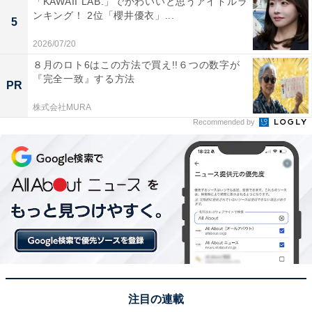
「KAWAII LAB.」でかわいいと思うアイドルラ
December 29, 2023
ンキング！ 2位「櫻井優衣」...
5
2026/07/20
1位は、北川景子さん。北川さんが17歳だった2003年か
８月のロト6はこの方法で買え!!６つの数字が
ら中高生向けファッション雑誌『Seventeen』（集英社
『完全一致』する方法
PR
※2021年から月刊誌の発刊終了）の専属モデルとして活
株式会社MURA
躍。同誌のオーディションと同時期に受けた2003年放送
Recommended by
のテレビドラマ『美少女戦士セーラームーン』（TBS
系）のオーディションにも合格し、セーラーマーズ・火
野レイ役で俳優デビューを果たしました。2023年にはデ
ビュー20周年を迎え、プライベートでは2024年2月に第2
子の出産を報告するなど、常に注目を集めています。
回答者からは、「綺麗で笑ったときの顔がとても可愛い
から（30代女性／愛知県）」「若い時からとても美人で
母になった今も変わらず美しいから（20代女性／埼玉
注目の連載
県）」「大河ドラマ、どうする家康での演技力（40代女