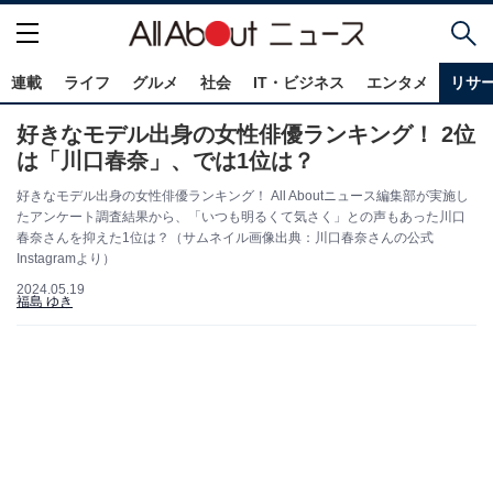
連載
ライフ
グルメ
社会
IT・ビジネス
エンタメ
リサ
好きなモデル出身の女性俳優ランキング！ 2位
は「川口春奈」、では1位は？
好きなモデル出身の女性俳優ランキング！ All Aboutニュース編集部が実施し
たアンケート調査結果から、「いつも明るくて気さく」との声もあった川口
春奈さんを抑えた1位は？（サムネイル画像出典：川口春奈さんの公式
Instagramより）
2024.05.19
福島 ゆき