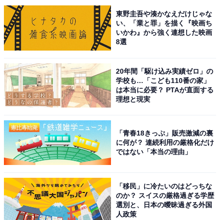
性／埼玉県）」「実写版セーラームーンのセーラーマー
東野圭吾や湊かなえだけじゃな
い、「業と罪」を描く『映画ち
ズ役が印象に残っているから（30代男性／静岡県）」な
いかわ』から強く連想した映画
どのコメントが寄せられました。
8選
※回答者のコメントは原文ママです
20年間「駆け込み実績ゼロ」の
学校も…「こども110番の家」
は本当に必要？ PTAが直面する
この記事の筆者：福島 ゆき プロフィール
理想と現実
アニメや漫画のレビュー、エンタメトピックスなどを中
心に、オールジャンルで執筆中のライター。時々、店舗
「青春18きっぷ」販売激減の裏
取材などのリポート記事も担当。All AboutおよびAll
に何が？ 連続利用の厳格化だけ
About ニュースでのライター歴は5年。
ではない「本当の理由」
11位までの全ランキング結果を見
「移民」に冷たいのはどっちな
次ページ
る
のか？ スイスの厳格過ぎる学歴
選別と、日本の曖昧過ぎる外国
人政策