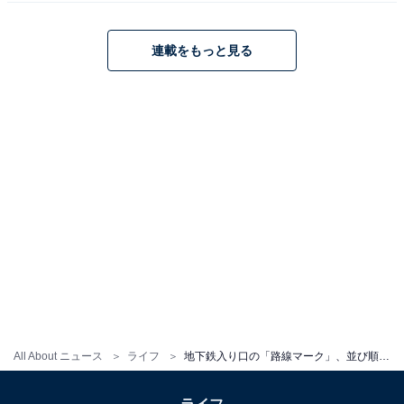
ここでは千代田線改札が1番近い
連載をもっと見る
少しウロウロしてから再び地下に入ろうとすると、ここ
では千代田線がトップに躍り出た。実際の距離から考え
ると、都営三田線は3番目くらいにきてもいいはずだ
が、この出入り口の管理者は東京メトロなので都営線は
1番最後になっている。
All About ニュース
ライフ
地下鉄入り口の「路線マーク」、並び順はどう決まる？ 実は隠れた法則があった【実際に行ってみた】