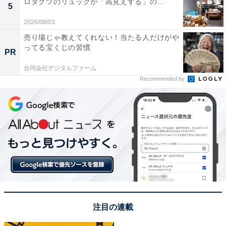
ロダクツのリュックが「高見えする」の...
5
2026/08/03
丸ノ内線乗り場が近いので1番左に表示される
売り場じゃ教えてくれない！当たる人だけがや
さらに地下を歩いてOOTEMORI（オーテモリ）付近にた
ってる宝くじの習慣
PR
どり着くと、丸ノ内線改札が近いためか、表示が変わっ
合同会社デジタルファーム
た。OOTEMORIからいったん地上に上がり、日比谷通り
Recommended by
付近に出てみよう。
注目の連載