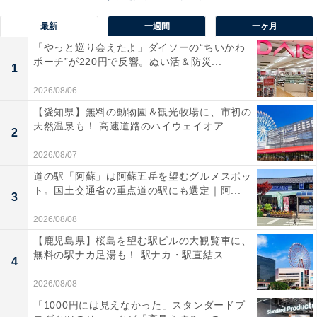
路線名が縦に並んでいる場合は、1番近い路線が上になる
最新
一週間
一ヶ月
しばらく進むと、縦に並んだ案内表記もあった。そちら
「やっと巡り会えたよ」ダイソーの“ちいかわ
は、上から東西線、そして半蔵門線が次に書いてあっ
ポーチ”が220円で反響。ぬい活＆防災...
1
た。通路の関係で丸ノ内線乗り場の方が遠くなったた
2026/08/06
め、順番が入れ替わったのだろう。
【愛知県】無料の動物園＆観光牧場に、市初の
天然温泉も！ 高速道路のハイウェイオア...
2
2026/08/07
道の駅「阿蘇」は阿蘇五岳を望むグルメスポッ
ト。国土交通省の重点道の駅にも選定｜阿...
3
2026/08/08
【鹿児島県】桜島を望む駅ビルの大観覧車に、
無料の駅ナカ足湯も！ 駅ナカ・駅直結ス...
4
2026/08/08
「1000円には見えなかった」スタンダードプ