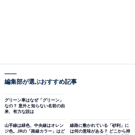
編集部が選ぶおすすめ記事
.改札口が1番近い路線が左側に表示される
具体的に見てみよう。東京駅の新幹線乗り場から八重洲
グリーン車はなぜ「グリーン」
口に出る。ここから近い地下鉄乗り場は東京メトロ東西
なの？ 意外と知らない名前の由
線の大手町駅だ。地下をとことこ歩いて行くと地下鉄乗
来、有力な説は
り場案内が見えてきた。
山手線は緑色、中央線はオレン
線路に敷かれている「砂利」に
ジ色。JRの「路線カラー」はど
は何の意味がある？ どこから持
大手町駅は東京メトロ4線および都営三田線が交わって