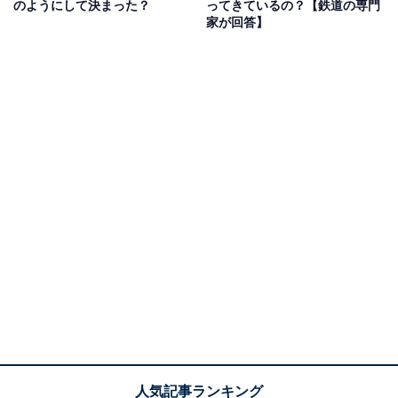
のようにして決まった？
ってきているの？【鉄道の専門
家が回答】
いる。その地点から1番近いのは東西線乗り場、続いて
丸ノ内線と半蔵門線、最後に千代田線である。千代田線
と都営三田線は、ほぼ同じ距離だと思うが、東京メトロ
を優先して三田線は後回しにされたのであろう。