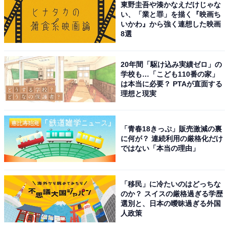
東野圭吾や湊かなえだけじゃな
い、「業と罪」を描く『映画ち
いかわ』から強く連想した映画
8選
今度は千代田線がトップに！
20年間「駆け込み実績ゼロ」の
学校も…「こども110番の家」
は本当に必要？ PTAが直面する
理想と現実
「青春18きっぷ」販売激減の裏
に何が？ 連続利用の厳格化だけ
ではない「本当の理由」
「移民」に冷たいのはどっちな
のか？ スイスの厳格過ぎる学歴
選別と、日本の曖昧過ぎる外国
人政策