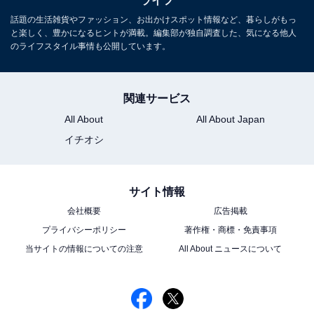
ライフ
話題の生活雑貨やファッション、お出かけスポット情報など、暮らしがもっ
と楽しく、豊かになるヒントが満載。編集部が独自調査した、気になる他人
のライフスタイル事情も公開しています。
ここから1番近い改札口は千代田線のものである
さらに駅構内へ進み、都営三田線の改札口付近で振り返
関連サービス
ると、千代田線が1番左にくる表示板が目にとまった。
All About
All About Japan
イチオシ
サイト情報
会社概要
広告掲載
プライバシーポリシー
著作権・商標・免責事項
当サイトの情報についての注意
All About ニュースについて