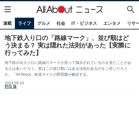
連載
ライフ
グルメ
社会
IT・ビジネス
エンタメ
リサ
地下鉄入り口の「路線マーク」、並び順はど
う決まる？ 実は隠れた法則があった【実際に
行ってみた】
地下鉄の出入り口に路線のマークが並べて掲示されているのを見たことがあ
る人は多いだろう。実はこの並び順にはある法則があるのをご存じだろう
か。「All About」鉄道ガイドの野田隆が解説する。
2024.09.10
野田 隆