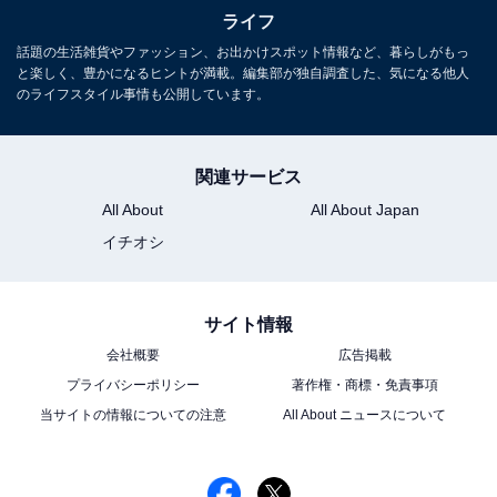
ライフ
話題の生活雑貨やファッション、お出かけスポット情報など、暮らしがもっ
と楽しく、豊かになるヒントが満載。編集部が独自調査した、気になる他人
のライフスタイル事情も公開しています。
関連サービス
All About
All About Japan
イチオシ
サイト情報
会社概要
広告掲載
東海道線など首都圏の在来線で見かける2階建てグリーン車
プライバシーポリシー
著作権・商標・免責事項
JR東日本（首都圏）の中距離普通列車の多くには2階建
当サイトの情報についての注意
All About ニュースについて
てグリーン車が2両連結され、ロングシートが一般的と
なった普通車に比べると居住性は良好だ。季節や時間帯