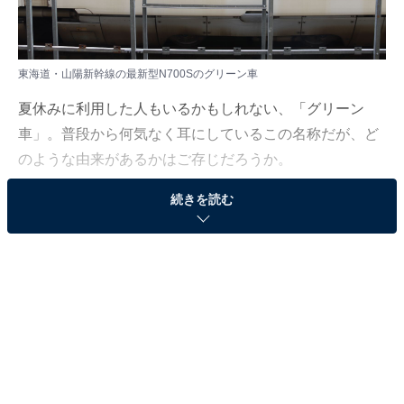
東海道・山陽新幹線の最新型N700Sのグリーン車
夏休みに利用した人もいるかもしれない、「グリーン
車」。普段から何気なく耳にしているこの名称だが、ど
のような由来があるかはご存じだろうか。
続きを読む
「All About」鉄道ガイドの野田隆が解説する。
（今回の質問）
グリーン車はなぜ「グリーン車」という名称なんで
すか？
（回答）
グリーン車の前身である1等車の車両の窓下に、薄