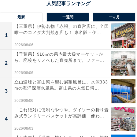
そこで、旧2等車が1等車（車両の形式記号は「ロ」のま
最新
一週間
一ヶ月
ま）に、旧3等車が2等車（車両の形式記号は「ハ」のま
【三重県】伊勢名物「赤福」の直営店に、全国
唯一のコメダ大判焼き店も！ 東名阪・伊...
ま）に移行し、2等級制となった。また、グリーン車時
1
代になっても車両形式記号が「ロ」から「イ」に変わる
2026/08/06
ことはなく、そのままモロ、サロ、キロとして表記され
【千葉県】918㎡の県内最大級マーケットか
ている。
ら、廃校をリノベした直売所まで。ファー...
2
2026/08/06
立山連峰と富山湾を望む展望風呂に、水深333
mの海洋深層水風呂。富山県の人気日帰...
3
2026/08/06
「これ絶対に便利なやつや」ダイソーの折り畳
み式ランドリーバスケットが高評価「使わ...
4
2026/08/03