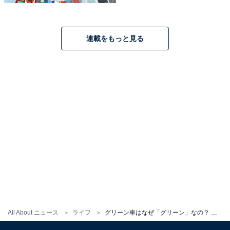
この当時の1等車の外観は、窓下にライトグリーンのス
トライプが入っていたため、「グリーン車」という名称
はこれに由来するとする説が有力だ。さらに、ドア脇な
連載をもっと見る
どに緑の四つ葉のクローバーマークを付けたため、グリ
ーン車の愛称は瞬く間に普及した。 グリーン車の車内
は、普通車に比べてゆったりしていて、座席も広めでリ
クライニングもよく効く。この当時の普通車は、4人向
かい合わせのボックス席が主流であったため、グリーン
料金に見合ったものであった。
新幹線も普通車は、通路をはさんで3人席＋2人席だが、
グリーン車は2人席＋2人席とゆったりしている。東海道
新幹線の場合は、普通車から車内販売がなくなったが、
「のぞみ」「ひかり」のグリーン車ではモバイルオーダ
ーサービスとして残り、さらに雑誌のサービスなどで差
All About ニュース
ライフ
グリーン車はなぜ「グリーン」なの？ 意外と知らない名前の由来、有力とされる説は
別化している。