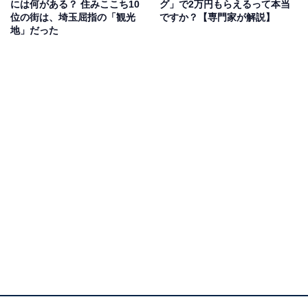
には何がある？ 住みここち10
グ」で2万円もらえるって本当
位の街は、埼玉屈指の「観光
ですか？【専門家が解説】
地」だった
機関車けん引の特急列車最後尾には1等展望車が連結されていた
第2次大戦後、国鉄の1等車は機関車けん引の特急列車の
最後尾に連結される展望車（マイテ）くらいしかなく、
1960年に東海道本線の特急列車が全て電車化されると、
1等車はなくなった。