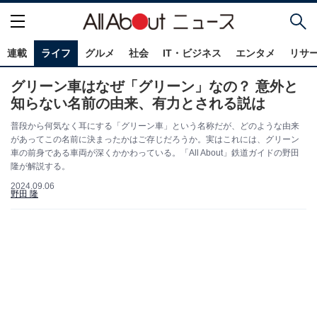
連載
ライフ
グルメ
社会
IT・ビジネス
エンタメ
リサ
グリーン車はなぜ「グリーン」なの？ 意外と
知らない名前の由来、有力とされる説は
普段から何気なく耳にする「グリーン車」という名称だが、どのような由来
があってこの名前に決まったかはご存じだろうか。実はこれには、グリーン
車の前身である車両が深くかかわっている。「All About」鉄道ガイドの野田
隆が解説する。
2024.09.06
野田 隆