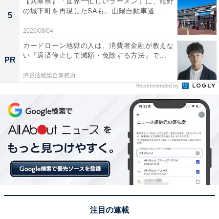
【兵庫県】「世界一忙しいラーメン」に、龍野
の城下町を再現したSAも。山陽自動車道...
5
2026/08/04
カードローン地獄の人は、消費者金融が教えな
い『返済停止して減額・免除する方法』で...
「普通車」「グリーン車」へ移行
PR
渋谷法務総合事務所
Recommended by
注目の連載