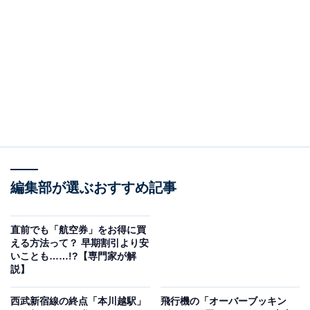
緑色のストライプがあったからだという説が有力と
されている。
かつて「等級制」だった日本の鉄道
日本の旅客車両は、かつて3等級制だった。鉄道創業時
は上等・中等・下等だったが、下等はちょっとひどい言
葉だと批判され、1897年からは1等・2等・3等と呼ばれ
編集部が選ぶおすすめ記事
るようになった。
車両形式は、1等＝イ、2等＝ロ、3等＝ハで表記され
直前でも「航空券」をお得に買
える方法って？ 早期割引より安
た。よく耳にする「モハ」はモ（モーター付き）の普通
いことも……!?【専門家が解
車（電車）、「キハ」はキ（気動車＝ディーゼルカー）
説】
の普通車、という意味である。
西武新宿線の終点「本川越駅」
飛行機の「オーバーブッキン