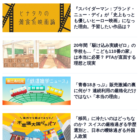
『スパイダーマン：ブランド・
ニュー・デイ』が「史上もっと
1等車の帯がライトグリーンだったことがグリーン車の由来とされる
も優しいヒーロー映画」になっ
た理由。予習したい作品は？
日本は高度成長期となり、1億総中流時代と呼ばれるよ
うになった。社会は豊かになり、平等が叫ばれ、2等車
のレベルも相対的に向上する。そのような時代にあっ
20年間「駆け込み実績ゼロ」の
学校も…「こども110番の家」
て、1等・2等は差別的ともとられるようになったので、
は本当に必要？ PTAが直面する
1969年に国鉄はモノクラス制に移行し、1等・2等の運賃
理想と現実
の差別を撤廃した。
「青春18きっぷ」販売激減の裏
代わりに、普通車に対して特別車両を設置、運賃は同じ
に何が？ 連続利用の厳格化だけ
ではない「本当の理由」
ながら、特別車両の料金を別途徴収する仕組みとなっ
た。このとき特別車両の愛称を、等級を表わす数字では
なく「グリーン車」とした（多くの車両の場合、1等車
「移民」に冷たいのはどっちな
の名称変更である）。
のか？ スイスの厳格過ぎる学歴
選別と、日本の曖昧過ぎる外国
人政策