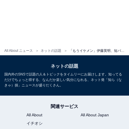
All About ニュース
ネットの話題
「もうイケメン」伊藤英明、短パン＆ランドセルの小学生時代を公開！ 「ただただ可愛い」「変わらないね」
ネットの話題
国内外のSNSで話題の人＆トピックをタイムリーにお届けします。知ってる
だけでちょっと得する、なんだか楽しい気分になれる、ネット発「知ら（な
きゃ）損」ニュースが盛りだくさん。
関連サービス
All About
All About Japan
イチオシ