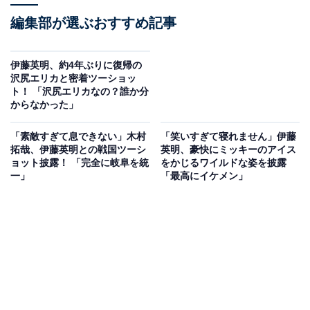
編集部が選ぶおすすめ記事
伊藤英明、約4年ぶりに復帰の
沢尻エリカと密着ツーショッ
ト！ 「沢尻エリカなの？誰か分
からなかった」
「素敵すぎて息できない」木村
「笑いすぎて寝れません」伊藤
拓哉、伊藤英明との戦国ツーシ
英明、豪快にミッキーのアイス
ョット披露！ 「完全に岐阜を統
をかじるワイルドな姿を披露
一」
「最高にイケメン」