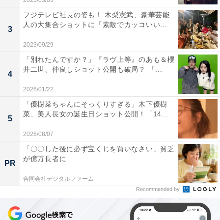
2023/03/03
フジテレビ社長の姿も！ 木梨憲武、豪華芸能
人の大集合ショットに「素敵でカッコいい...
3
2023/09/29
「別れたんですか？」『ラヴ上等』のあも＆櫻
井二世、仲良しショット公開も破局？ 「...
4
2026/01/22
「優樹菜ちゃんにそっくりすぎる」木下優樹
菜、美人長女の誕生日ショット公開！「14...
5
2026/08/07
「〇〇した後に必ず宝くじを買いなさい」貧乏
が億万長者に
PR
合同会社デジタルファーム
Recommended by