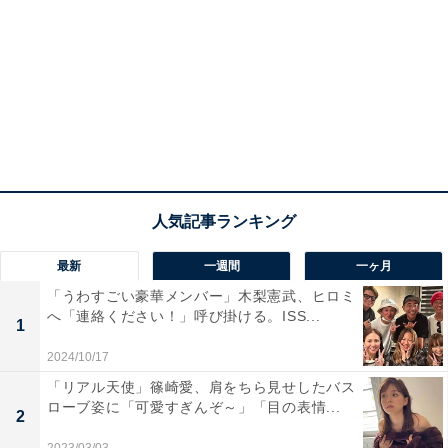
最新
一週間
一ヶ月
「うわすごい豪華メンバー」木梨憲武、ヒロミ
へ「連絡ください！」呼び掛ける。ISS...
1
2024/10/17
「リアル天使」篠崎愛、肩をちら見せしたバス
ローブ姿に「可愛すぎんぞ～」「目の表情...
2