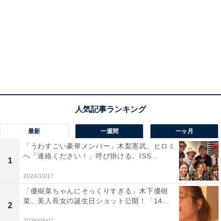
最新
一週間
一ヶ月
「うわすごい豪華メンバー」木梨憲武、ヒロミ
へ「連絡ください！」呼び掛ける。ISS...
1
2024/10/17
「優樹菜ちゃんにそっくりすぎる」木下優樹
菜、美人長女の誕生日ショット公開！「14...
2