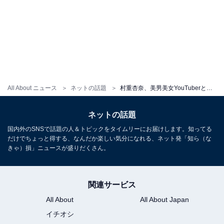
All About ニュース
ネットの話題
村重杏奈、美男美女YouTuberとのプライベートショット！ 「ええお仲間をお持ちで」「サイコーメンツ！」
ネットの話題
国内外のSNSで話題の人＆トピックをタイムリーにお届けします。知ってる
だけでちょっと得する、なんだか楽しい気分になれる、ネット発「知ら（な
きゃ）損」ニュースが盛りだくさん。
関連サービス
All About
All About Japan
イチオシ