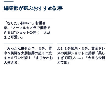
編集部が選ぶおすすめ記事
「なりたい顔No.1」村重杏
奈、“ノーマルカメラで優勝で
きる日”ショット公開！ 「ねえ
まじ可愛い」
「みったん痩せた？」ミチ、背
よしミチ姉弟・ミチ、黄金ドレ
中＆美脚を大胆披露の超ミニ丈
スの美脚ショットに反響「美し
キャミワンピ姿！ 「まじかわお
すぎて眩しい…」「今日も今日
天使さま」
とて姫」