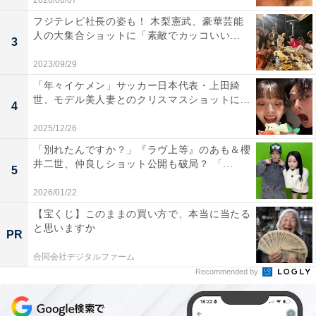
2026/08/07
フジテレビ社長の姿も！ 木梨憲武、豪華芸能
人の大集合ショットに「素敵でカッコいい...
3
2023/09/29
「年々イケメン」サッカー日本代表・上田綺
世、モデル美人妻とのクリスマスショットに...
4
2025/12/26
「別れたんですか？」『ラヴ上等』のあも＆櫻
井二世、仲良しショット公開も破局？ 「...
5
2026/01/22
【宝くじ】このままの買い方で、本当に当たる
と思いますか
PR
合同会社デジタルファーム
Recommended by