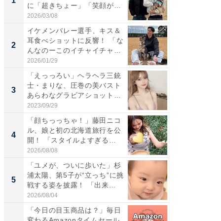
1
1
に「超きちょー」「笑顔が見
災地を
れ...
「カ...
2026/03/08
2026/08/0
イケメンバレー選手、キス＆
「え、
耳食べショットに反響！ 「な
芸人、2
2
2
んなのーこのイチャイチャ
エットに
感...
2026/01/29
2026/08/0
「えっっろい」ヘラヘラ三銃
「脚が
士・まりな、圧巻の美バスト
横川尚
3
3
あらわなグラビアショット公
ムキな姿
開...
刃...
2023/09/29
2026/08/0
「顔ちっっちゃ！」藤田ニコ
「脳がバ
ル、娘と初の北海道旅行を公
装姿が話
4
4
開！ 「スタイルよすぎる
のお父さ
よ〜...
2026/08/08
2026/08/0
「ユメが、ついに歩いた」杉
「急に
浦太陽、第5子が“立っち”に挑
る」広
5
5
戦する姿を披露！ 「出来...
ョット
た」の..
2026/08/04
2026/08/0
「今日の目玉商品は？」毎日
新卒20
変わるAmazonタイムセール
の育成