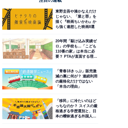
注目の連載
東野圭吾や湊かなえだけ
じゃない、「業と罪」を
描く『映画ちいかわ』か
ら強く連想した映画8選
20年間「駆け込み実績ゼ
ロ」の学校も…「こども
110番の家」は本当に必
要？ PTAが直面する理想
と現実
「青春18きっぷ」販売激
減の裏に何が？ 連続利用
の厳格化だけではない
「本当の理由」
「移民」に冷たいのはど
っちなのか？ スイスの厳
格過ぎる学歴選別と、日
本の曖昧過ぎる外国人政
策