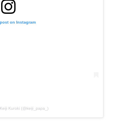
 post on Instagram
Keiji Kuroki (@keiji_papa_)