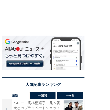
最新
一週間
一ヶ月
バレー・髙橋藍選手、兄＆愛
「さす
犬とのプライベートショット
は」高