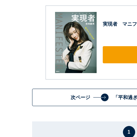
実現者 マニフ
次ページ
「平和過
1