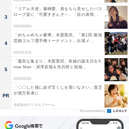
2022/09/09
「リアル天使」篠崎愛、肩をちら見せしたバス
ローブ姿に「可愛すぎんぞ～」「目の表情...
3
2023/03/03
「めちゃめちゃ豪華」木梨憲武、「第1回 最強
芸能ゴルフ選手権トーナメント」出場メ...
4
2024/12/18
「最高な集まり」木梨憲武、奈緒の誕生日をS
now Man・深澤辰哉＆光石研と祝福...
5
2025/02/20
「〇〇した後に必ず宝くじを買いなさい」貧乏
が億万長者に
PR
合同会社デジタルファーム
Recommended by