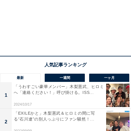
最新
一週間
一ヶ月
「うわすごい豪華メンバー」木梨憲武、ヒロミ
へ「連絡ください！」呼び掛ける。ISS...
1
2024/10/17
「EXILEかと」木梨憲武＆ヒロミの間に写
る“石川遼”の別人っぷりにファン騒然！...
2