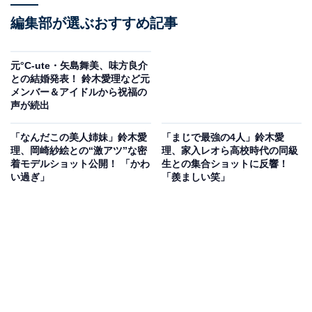
編集部が選ぶおすすめ記事
元°C-ute・矢島舞美、味方良介
との結婚発表！ 鈴木愛理など元
メンバー＆アイドルから祝福の
声が続出
「なんだこの美人姉妹」鈴木愛
「まじで最強の4人」鈴木愛
理、岡崎紗絵との“激アツ”な密
理、家入レオら高校時代の同級
着モデルショット公開！ 「かわ
生との集合ショットに反響！
い過ぎ」
「羨ましい笑」