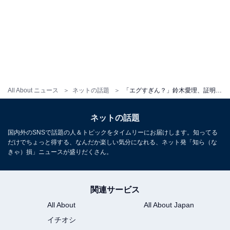
All About ニュース
ネットの話題
「エグすぎん？」鈴木愛理、証明写真に「こんな写り良い事ある…!?」と大反響！ 「可愛すぎて罪」
ネットの話題
国内外のSNSで話題の人＆トピックをタイムリーにお届けします。知ってる
だけでちょっと得する、なんだか楽しい気分になれる、ネット発「知ら（な
きゃ）損」ニュースが盛りだくさん。
関連サービス
All About
All About Japan
イチオシ