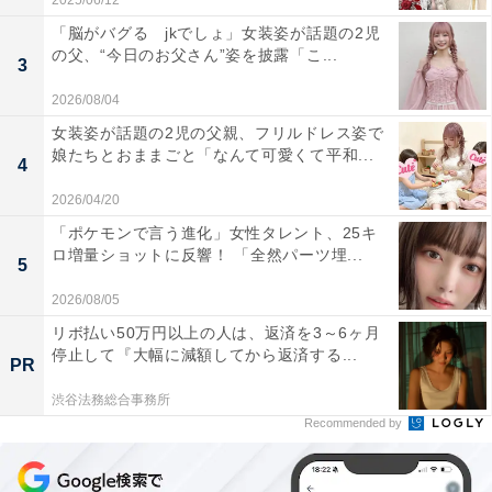
2025/06/12
「脳がバグる jkでしょ」女装姿が話題の2児
の父、“今日のお父さん”姿を披露「こ...
3
2026/08/04
女装姿が話題の2児の父親、フリルドレス姿で
娘たちとおままごと「なんて可愛くて平和...
4
2026/04/20
「ポケモンで言う進化」女性タレント、25キ
ロ増量ショットに反響！ 「全然パーツ埋...
5
2026/08/05
リボ払い50万円以上の人は、返済を3～6ヶ月
停止して『大幅に減額してから返済する...
PR
渋谷法務総合事務所
Recommended by