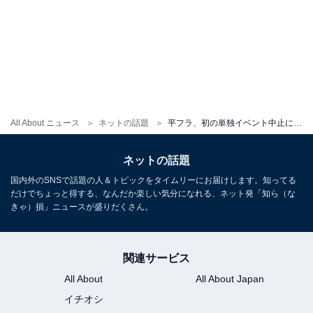
All About ニュース
ネットの話題
平フラ、初の単独イベント中止に胸中明かす。NICO、「このまま悲しい気持ちで終わらない」
ネットの話題
国内外のSNSで話題の人＆トピックをタイムリーにお届けします。知ってる
だけでちょっと得する、なんだか楽しい気分になれる、ネット発「知ら（な
きゃ）損」ニュースが盛りだくさん。
関連サービス
All About
All About Japan
イチオシ