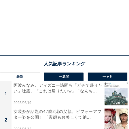
最新
一週間
一ヶ月
阿波みなみ、ディズニー訪問も「ガチで帰りた
い」吐露。「これは帰りたいw」「なんち...
1
2025/06/19
女装姿が話題の47歳2児の父親、ビフォーアフ
ター姿を公開！ 「素顔もお美しくて納...
2