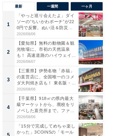
最新
一週間
一ヶ月
「やっと巡り会えたよ」ダイ
【兵庫
ソーの“ちいかわポーチ”が22
ーメン
1
1
0円で反響。ぬい活＆防災...
再現した
道...
2026/08/06
2026/08/0
【愛知県】無料の動物園＆観
【三重
光牧場に、市初の天然温泉
の直営
2
2
も！ 高速道路のハイウェイオ
ダ大判焼
ア...
伊...
2026/08/07
2026/08/0
【三重県】伊勢名物「赤福」
【千葉県
の直営店に、全国唯一のコメ
級マー
3
3
ダ大判焼き店も！ 東名阪・
ノベし
伊...
ー...
2026/08/06
2026/08/0
【千葉県】918㎡の県内最大
ステラ
級マーケットから、廃校をリ
詰め放題
4
4
ノベした直売所まで。ファ
00円で「
ー...
2026/08/06
2026/08/0
「15分で完成してめちゃ楽し
立山連
かった」3COINSの「モール
風呂に、
5
5