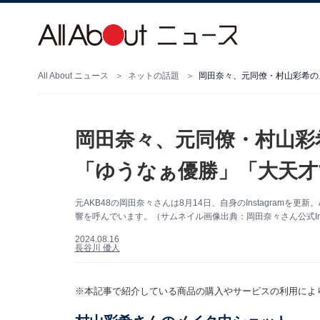
All About ニュース
ネットの話題
岡田奈々、元同僚・村山彩希の
岡田奈々、元同僚・村山彩
「ゆうなぁ優勝」「大天才
元AKB48の岡田奈々さんは8月14日、自身のInstagramを
響を呼んでいます。（サムネイル画像出典：岡田奈々さん公式Inst
2024.08.16
長谷川 優人
※本記事で紹介している商品の購入やサービスの利用によ