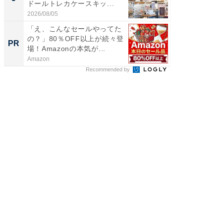
ドールトレカケースキッ...
層水風
帰...
2026/08/05
2026/08/0
「え、こんなセールやってた
観光財
の？」80％OFF以上が続々登
PR
PR
場！Amazonの本気が...
Amazon
國學院大
Recommended by