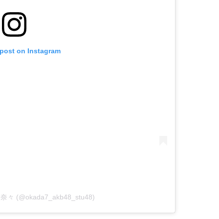
 post on Instagram
岡田奈々 (@okada7_akb48_stu48)