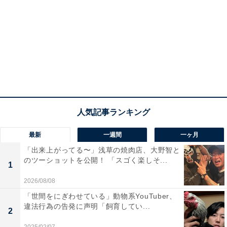
最新
一週間
一ヶ月
「出来上がってる〜」浅草の焼肉店、大野智と
のツーショットを公開！ 「スゴく楽しそ...
1
2026/08/08
「世間をにぎわせている」動物系YouTuber、
違法行為の告発に声明「飼育してい...
2