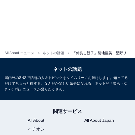
All About ニュース
ネットの話題
「仲良し親子」菊地亜美、星野リゾートにて娘との仲良し”女子旅”ショット披露！ 「可愛いですぅ」
ネットの話題
国内外のSNSで話題の人＆トピックをタイムリーにお届けします。知ってる
だけでちょっと得する、なんだか楽しい気分になれる、ネット発「知ら（な
きゃ）損」ニュースが盛りだくさん。
関連サービス
All About
All About Japan
イチオシ