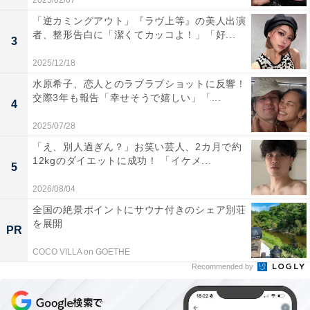
2025/02/07
「逆カミングアウト」『ラヴ上等』の美人出演
者、整形告白に「潔くてカッコよ！」「好...
3
2025/12/18
水原希子、恋人とのラブラブショットに反響！
交際3年も報告「幸せそうで嬉しい」「...
4
2025/07/28
「え、別人過ぎん？」お笑い芸人、2カ月で約
12kgのダイエットに成功！ 「イケメ...
5
2026/08/04
全国の絶景ポイントにサウナ付きのシェア別荘
を展開
PR
COCO VILLA on GOETHE
Recommended by