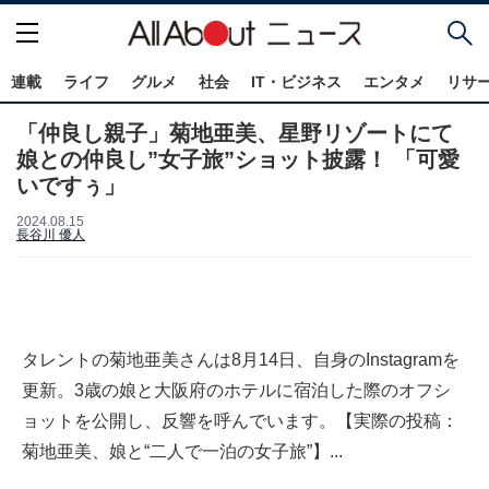
連載
ライフ
グルメ
社会
IT・ビジネス
エンタメ
リサ
「仲良し親子」菊地亜美、星野リゾートにて
娘との仲良し”女子旅”ショット披露！ 「可愛
いですぅ」
2024.08.15
長谷川 優人
タレントの菊地亜美さんは8月14日、自身のInstagramを
更新。3歳の娘と大阪府のホテルに宿泊した際のオフシ
ョットを公開し、反響を呼んでいます。【実際の投稿：
菊地亜美、娘と“二人で一泊の女子旅”】...