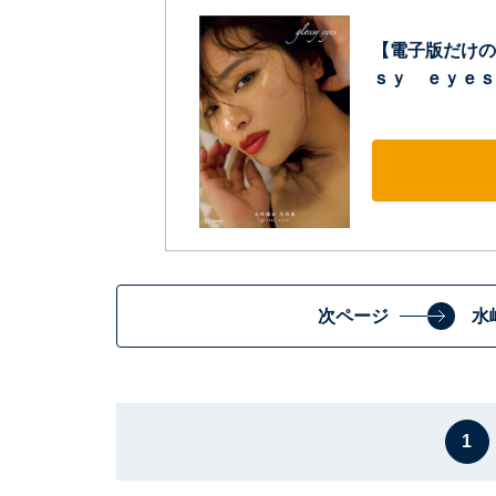
【電子版だけの
ｓｙ ｅｙｅｓ
次ページ
水
1