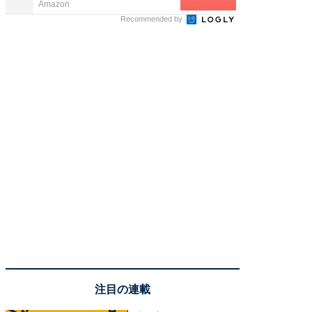
Amazon
ReFa GIN
Recommended by
注目の連載