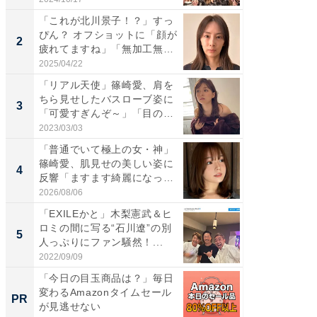
「これが北川景子！？」すっ
「女の
ぴん？ オフショットに「顔が
介、バ
2
2
疲れてますね」「無加工無
らのプレ
表...
愛...
2025/04/22
2026/08/0
「リアル天使」篠崎愛、肩を
「脚が
ちら見せしたバスローブ姿に
横川尚
3
3
「可愛すぎんぞ～」「目の表
ムキな姿
情...
刃...
2023/03/03
2026/08/0
「普通でいて極上の女・神」
「え、
篠崎愛、肌見せの美しい姿に
芸人、2
4
4
反響「ますます綺麗になって
エットに
い...
2026/08/06
2026/08/0
「EXILEかと」木梨憲武＆ヒ
「脳がバ
ロミの間に写る“石川遼”の別
装姿が話
5
5
人っぷりにファン騒然！...
のお父さ
2022/09/09
2026/08/0
「今日の目玉商品は？」毎日
上質な眠
変わるAmazonタイムセール
座で体感
PR
PR
が見逃せない