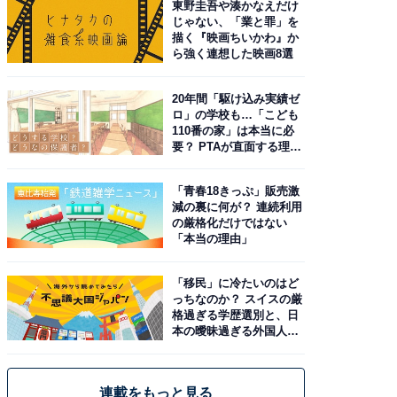
東野圭吾や湊かなえだけ
じゃない、「業と罪」を
描く『映画ちいかわ』か
ら強く連想した映画8選
20年間「駆け込み実績ゼ
ロ」の学校も…「こども
110番の家」は本当に必
要？ PTAが直面する理想
と現実
「青春18きっぷ」販売激
減の裏に何が？ 連続利用
の厳格化だけではない
「本当の理由」
「移民」に冷たいのはど
っちなのか？ スイスの厳
格過ぎる学歴選別と、日
本の曖昧過ぎる外国人政
策
連載をもっと見る