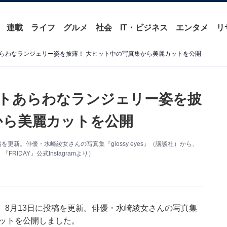
連載
ライフ
グルメ
社会
IT・ビジネス
エンタメ
リ
らわなランジェリー姿を披露！ 大ヒット中の写真集から美麗カットを公開
トあらわなランジェリー姿を披
から美麗カットを公開
投稿を更新。俳優・水崎綾女さんの写真集『glossy eyes』（講談社）から、
DAY』公式Instagramより）
amは、8月13日に投稿を更新。俳優・水崎綾女さんの写真集
るカットを公開しました。