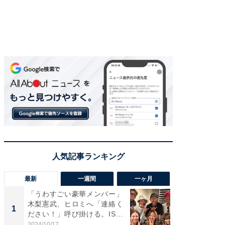
最新
一週間
一ヶ月
「うわすごい豪華メンバー」
「さす
木梨憲武、ヒロミへ「連絡く
は」高
1
1
ださい！」呼び掛ける。IS
災地を
S...
「カ...
2024/10/17
2026/08/0