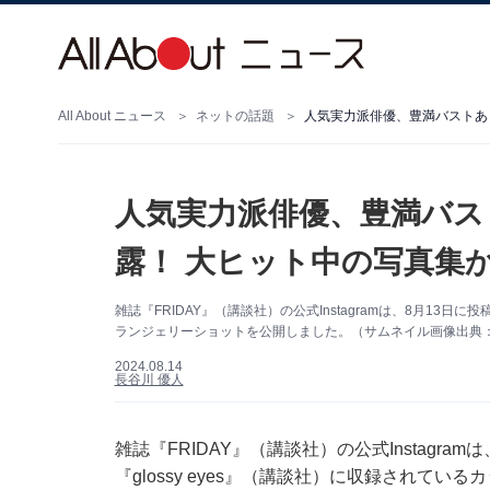
All About ニュース
ネットの話題
人気実力派俳優、豊満バストあ
人気実力派俳優、豊満バス
露！ 大ヒット中の写真集
雑誌『FRIDAY』（講談社）の公式Instagramは、8月13日に
ランジェリーショットを公開しました。（サムネイル画像出典：『FRI
2024.08.14
長谷川 優人
雑誌『FRIDAY』（講談社）の公式Instagr
『glossy eyes』（講談社）に収録されてい