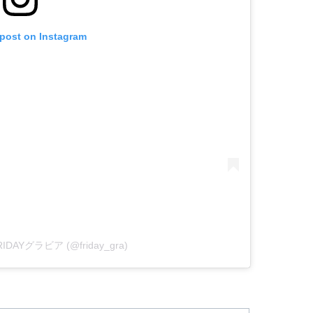
 post on Instagram
 FRIDAYグラビア (@friday_gra)