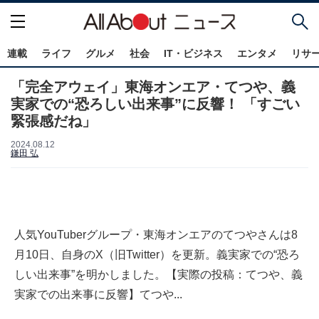
連載
ライフ
グルメ
社会
IT・ビジネス
エンタメ
リサ
「完全アウェイ」東海オンエア・てつや、義
実家での“恐ろしい出来事”に反響！ 「すごい
緊張感だね」
2024.08.12
鎌田 弘
人気YouTuberグループ・東海オンエアのてつやさんは8
月10日、自身のX（旧Twitter）を更新。義実家での“恐ろ
しい出来事”を明かしました。【実際の投稿：てつや、義
実家での出来事に反響】てつや...