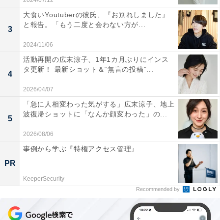
2024/07/12
大食いYoutuberの彼氏、『お別れしました』
と報告。「もう二度と会わない方が...
3
2024/11/06
活動再開の広末涼子、1年1カ月ぶりにインス
タ更新！ 最新ショット＆“無言の投稿”...
4
2026/04/07
「急に人相変わった気がする」広末涼子、地上
波復帰ショットに「なんか顔変わった」の...
5
2026/08/06
事例から学ぶ『特権アクセス管理』
PR
KeeperSecurity
Recommended by