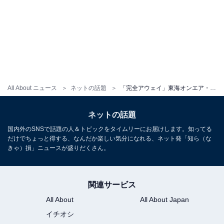
All About ニュース
ネットの話題
「完全アウェイ」東海オンエア・てつや、義実家での“恐ろしい出来事”に反響！ 「すごい緊張感だね」
ネットの話題
国内外のSNSで話題の人＆トピックをタイムリーにお届けします。知ってる
だけでちょっと得する、なんだか楽しい気分になれる、ネット発「知ら（な
きゃ）損」ニュースが盛りだくさん。
関連サービス
All About
All About Japan
イチオシ