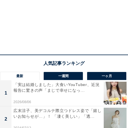
最新
一週間
一ヶ月
「実は結婚しました」大食いYouTuber、近況
報告に驚きの声「まじで幸せになっ...
1
2026/08/06
広末涼子、美デコルテ際立つドレス姿で「嬉し
いお知らせが…」！ 「凄く美しい」「透...
2