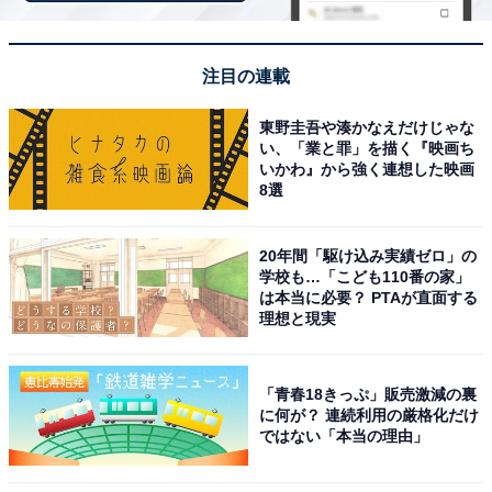
注目の連載
東野圭吾や湊かなえだけじゃな
い、「業と罪」を描く『映画ち
いかわ』から強く連想した映画
8選
A post shared by 目黒蓮(Ren Meguro) (@sn_meguro.ren_official
20年間「駆け込み実績ゼロ」の
学校も…「こども110番の家」
1位は、目黒蓮さんでした。
は本当に必要？ PTAが直面する
理想と現実
目黒さんはアイドルグループ「Snow Man」のメンバー
で、俳優としても活躍。現在放送中の月9ドラマ『海の
「青春18きっぷ」販売激減の裏
に何が？ 連続利用の厳格化だけ
はじまり』（フジテレビ系）では、主演の月岡夏役を務
ではない「本当の理由」
めています。甘いマスクが魅力で「めめ」の愛称でも多
くのファンから親しまれており、高身長で爽やかなイメ