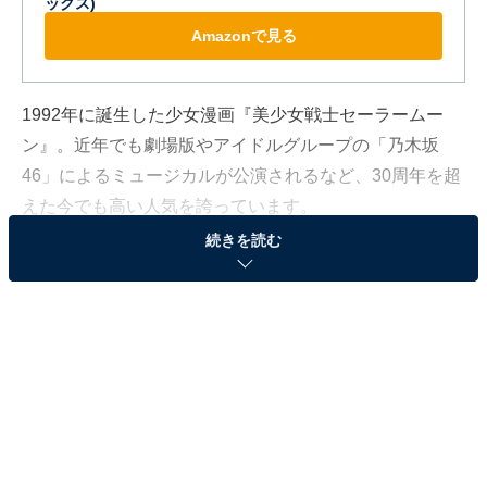
ックス)
Amazonで見る
1992年に誕生した少女漫画『美少女戦士セーラームー
ン』。近年でも劇場版やアイドルグループの「乃木坂
46」によるミュージカルが公演されるなど、30周年を超
えた今でも高い人気を誇っています。
続きを読む
All About ニュース編集部は3月7日～7月18日の期間、全
国10～60代の258人を対象に 『美少女戦士セーラームー
ン』に関するアンケート調査を実施しました。今回はそ
の調査結果の中から、「『美少女戦士セーラームーン』
を実写化するなら、タキシード仮面（地場衛）を演じて
ほしい芸能人」ランキングを紹介します！
＞5位までの全ランキング結果を見る