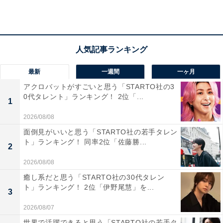
くてイメージ似ている」（50代男性／新潟県）、「仮面
をしていてもはずしてもかっこいいイメージを崩さずに
演じてもらえると思ったからです」（30代男性／兵庫
県）、「タキシード仮面は、顔面が良くないと絶対に白
けるし、面白い感じになってしまうので、横浜流星さん
最新
一週間
一ヶ月
くらいの顔面偏差値が高くないと厳しい」（30代女性／
アクロバットがすごいと思う「STARTO社の3
東京都）といったコメントが挙がりました。
0代タレント」ランキング！ 2位「...
1
2026/08/08
面倒見がいいと思う「STARTO社の若手タレン
ト」ランキング！ 同率2位「佐藤勝...
2
2026/08/08
癒し系だと思う「STARTO社の30代タレン
ト」ランキング！ 2位「伊野尾慧」を...
3
2026/08/07
世界で活躍できると思う「STARTO社の若手タ