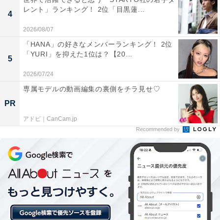
レント」ランキング！ 2位「目黒蓮...
4
2026/08/07
「HANA」の好きなメンバーランキング！ 2位
1位：目黒蓮
「YURI」を抑えた1位は？【20...
5
2026/07/24
専属モデルの動画編集の裏側をチラ見せ♡
PR
アドビ｜CanCam.jp
Recommended by
View this post on Instagram