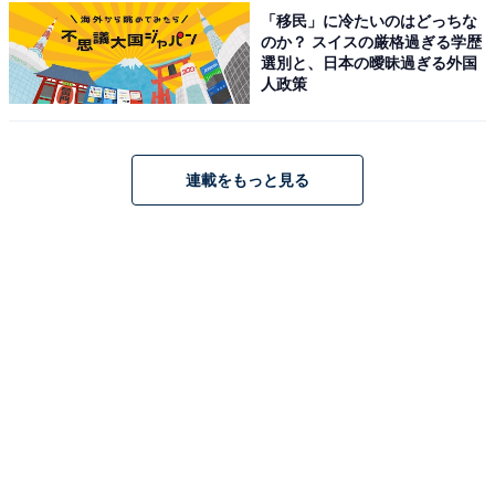
ージがタキシード仮面にピッタリという声も。
「移民」に冷たいのはどっちな
のか？ スイスの厳格過ぎる学歴
選別と、日本の曖昧過ぎる外国
回答者からは、「タキシード姿が似合いそうだから」
人政策
（40代男性／東京都）、「スタイルが良くて黒髪で、タ
キシード仮面に似てると思いました」（30代女性／大阪
府）、「すらっとしていてクールな印象を引き出せそ
連載をもっと見る
う、何より華がある」（20代女性／神奈川県）「漫画か
ら出てきたような端正な顔立ちがピッタリだと思う」
（30代女性／石川県）などの理由が寄せられました。
※回答者のコメントは原文ママです
5位までの全ランキング結果を見
次ページ
る