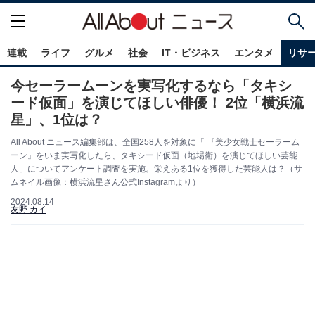
連載
ライフ
グルメ
社会
IT・ビジネス
エンタメ
リサ
今セーラームーンを実写化するなら「タキシ
ード仮面」を演じてほしい俳優！ 2位「横浜流
星」、1位は？
All About ニュース編集部は、全国258人を対象に「 『美少女戦士セーラーム
ーン』をいま実写化したら、タキシード仮面（地場衛）を演じてほしい芸能
人」についてアンケート調査を実施。栄えある1位を獲得した芸能人は？（サ
ムネイル画像：横浜流星さん公式Instagramより）
2024.08.14
友野 カイ