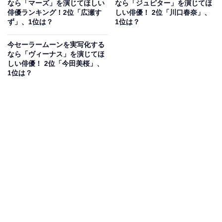
なら「マーズ」を演じてほしい
なら「ジュピター」を演じてほ
俳優ランキング！2位「広瀬す
しい俳優！ 2位「川口春奈」、
ず」、1位は？
1位は？
今セーラームーンを実写化する
なら「ヴィーナス」を演じてほ
しい俳優！ 2位「今田美桜」、
1位は？
A post shared by 横浜流星 (@ryuseiyokohama_official)
2位は、横浜流星さんです。主演作も多く、2022年には
人気漫画を実写化した映画『嘘喰い』で主人公を熱演。
2025年のNHK大河ドラマ『べらぼう ～蔦重栄華乃夢噺
～』でも主演の蔦屋重三郎役に抜てきされています。
アンケート回答者からは、「バラが似合う顔立ちだか
ら」（30代女性／愛知県）、「細身でアクションも上手