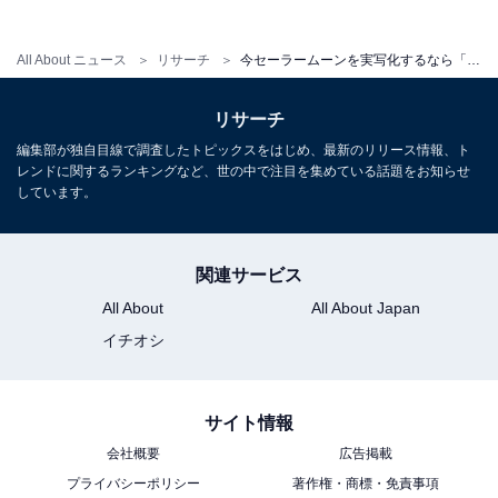
All About ニュース
リサーチ
今セーラームーンを実写化するなら「タキシード仮面」を演じてほしい俳優！ 2位「横浜流星」、1位は？
リサーチ
編集部が独自目線で調査したトピックスをはじめ、最新のリリース情報、ト
レンドに関するランキングなど、世の中で注目を集めている話題をお知らせ
しています。
関連サービス
All About
All About Japan
イチオシ
こちらもおすすめ
サイト情報
今、実写化するなら「セーラームーン」を演じ
てほしい俳優ランキング！ 2位「今田美桜」、1
会社概要
広告掲載
位は？
プライバシーポリシー
著作権・商標・免責事項