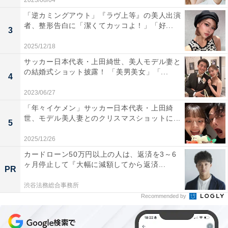
2023/08/04
「逆カミングアウト」『ラヴ上等』の美人出演
者、整形告白に「潔くてカッコよ！」「好...
3
2025/12/18
サッカー日本代表・上田綺世、美人モデル妻と
の結婚式ショット披露！ 「美男美女」「...
4
2023/06/27
「年々イケメン」サッカー日本代表・上田綺
世、モデル美人妻とのクリスマスショットに...
5
2025/12/26
カードローン50万円以上の人は、返済を3～6
ヶ月停止して『大幅に減額してから返済...
PR
渋谷法務総合事務所
Recommended by