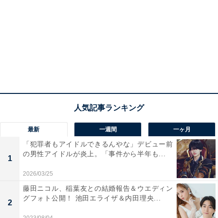
最新
一週間
一ヶ月
「犯罪者もアイドルできるんやな」デビュー前
の男性アイドルが炎上。「事件から半年も...
1
2026/03/25
藤田ニコル、稲葉友との結婚報告＆ウエディン
グフォト公開！ 池田エライザ＆内田理央...
2