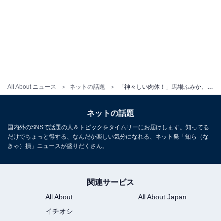
All About ニュース
ネットの話題
「神々しい肉体！」馬場ふみか、ランジェリー姿で美ボディを大胆披露！ 「グラマラス」「たまりません」
ネットの話題
国内外のSNSで話題の人＆トピックをタイムリーにお届けします。知ってる
だけでちょっと得する、なんだか楽しい気分になれる、ネット発「知ら（な
きゃ）損」ニュースが盛りだくさん。
関連サービス
All About
All About Japan
イチオシ