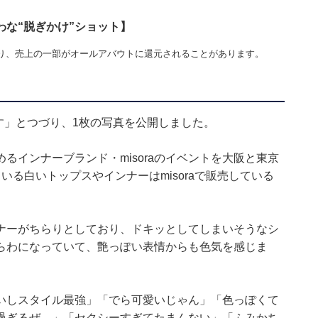
な“脱ぎかけ”ショット】
り、売上の一部がオールアバウトに還元されることがあります。
します」とつづり、1枚の写真を公開しました。
るインナーブランド・misoraのイベントを大阪と東京
る白いトップスやインナーはmisoraで販売している
ナーがちらりとしており、ドキッとしてしまいそうなシ
らわになっていて、艶っぽい表情からも色気を感じま
いしスタイル最強」「でら可愛いじゃん」「色っぽくて
過ぎるぜ…」「セクシーすぎてたまんない」「ふみかち