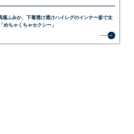
馬場ふみか、下着透け透けハイレグのインナー姿で太
 「めちゃくちゃセクシー」