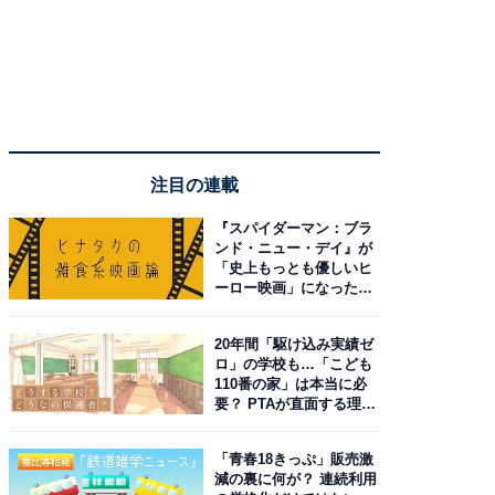
注目の連載
『スパイダーマン：ブラ
ンド・ニュー・デイ』が
「史上もっとも優しいヒ
ーロー映画」になった理
由。予習したい作品は？
20年間「駆け込み実績ゼ
ロ」の学校も…「こども
110番の家」は本当に必
要？ PTAが直面する理想
と現実
「青春18きっぷ」販売激
減の裏に何が？ 連続利用