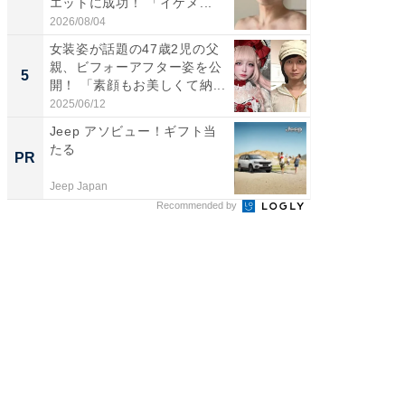
エットに成功！ 「イケメ...
ムキな姿
刃...
2026/08/04
2026/08/0
女装姿が話題の47歳2児の父
「2人と
親、ビフォーアフター姿を公
團十郎
5
5
開！ 「素顔もお美しくて納...
「後ろ
「...
2025/06/12
2026/08/0
Jeep アソビュー！ギフト当
全国の
たる
付きの
PR
PR
Jeep Japan
COCO VIL
Recommended by