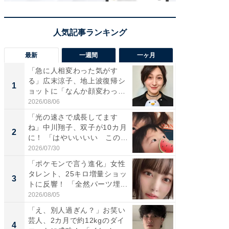
最新
一週間
一ヶ月
「急に人相変わった気がす
「さす
る」広末涼子、地上波復帰シ
は」高
1
1
ョットに「なんか顔変わっ
災地を
た」の...
「カ...
2026/08/06
2026/08/0
「光の速さで成長してます
「女の
ね」中川翔子、双子が10カ月
介、バ
2
2
に！ 「はやいいいい この
らのプレ
前...
愛...
2026/07/30
2026/08/0
「ポケモンで言う進化」女性
「好感
タレント、25キロ増量ショッ
や、“マ
3
3
トに反響！ 「全然パーツ埋...
画変更
財...
2026/08/05
2026/07/3
「え、別人過ぎん？」お笑い
「脚が
芸人、2カ月で約12kgのダイ
横川尚
4
4