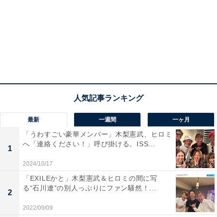
最新
一週間
一ヶ月
「うわすごい豪華メンバー」木梨憲武、ヒロミ
へ「連絡ください！」呼び掛ける。ISS...
1
2024/10/17
「EXILEかと」木梨憲武＆ヒロミの間に写
る“石川遼”の別人っぷりにファン騒然！...
2
2022/09/09