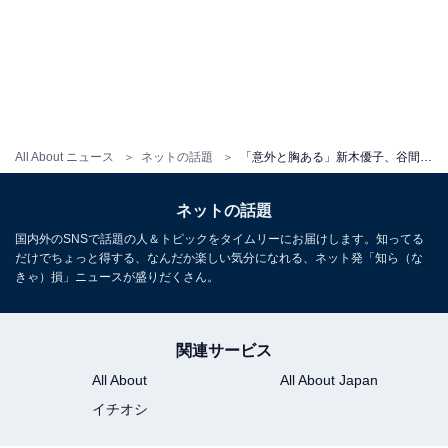
All About ニュース
ネットの話題
「意外と胸ある」新木優子、谷間あらわなワンピース姿での“彼氏目線”ショット公開！ 「これ合法？」
ネットの話題
国内外のSNSで話題の人＆トピックをタイムリーにお届けします。知ってる
だけでちょっと得する、なんだか楽しい気分になれる、ネット発「知ら（な
きゃ）損」ニュースが盛りだくさん。
関連サービス
All About
All About Japan
イチオシ