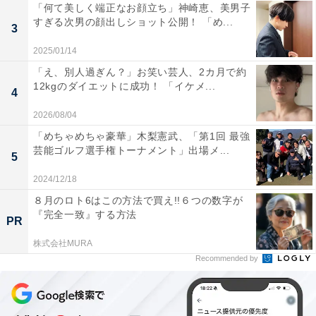
「何て美しく端正なお顔立ち」神崎恵、美男子
すぎる次男の顔出しショット公開！ 「め...
3
2025/01/14
「え、別人過ぎん？」お笑い芸人、2カ月で約
12kgのダイエットに成功！ 「イケメ...
4
2026/08/04
「めちゃめちゃ豪華」木梨憲武、「第1回 最強
芸能ゴルフ選手権トーナメント」出場メ...
5
2024/12/18
８月のロト6はこの方法で買え!!６つの数字が
『完全一致』する方法
PR
株式会社MURA
Recommended by