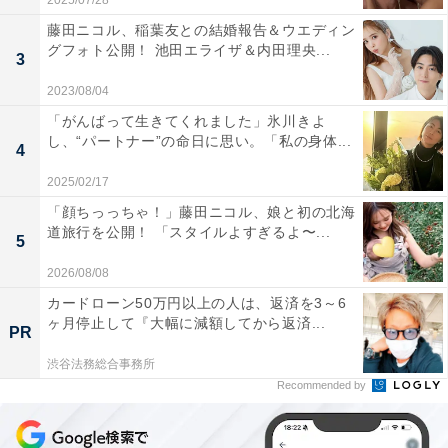
2025/07/28
藤田ニコル、稲葉友との結婚報告＆ウエディン
グフォト公開！ 池田エライザ＆内田理央...
3
2023/08/04
「がんばって生きてくれました」氷川きよ
し、“パートナー”の命日に思い。「私の身体...
4
2025/02/17
「顔ちっっちゃ！」藤田ニコル、娘と初の北海
道旅行を公開！ 「スタイルよすぎるよ〜...
5
2026/08/08
カードローン50万円以上の人は、返済を3～6
ヶ月停止して『大幅に減額してから返済...
PR
渋谷法務総合事務所
Recommended by