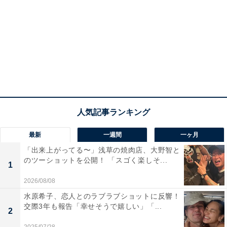
最新
一週間
一ヶ月
「出来上がってる〜」浅草の焼肉店、大野智と
のツーショットを公開！ 「スゴく楽しそ...
1
2026/08/08
水原希子、恋人とのラブラブショットに反響！
交際3年も報告「幸せそうで嬉しい」「...
2