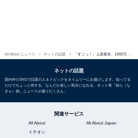
All About ニュース
ネットの話題
「すごっ！」上原亜衣、1000万円超えの愛車と2ショット！ 「普通に格好いい」「どんどん若返ってる！」
ネットの話題
国内外のSNSで話題の人＆トピックをタイムリーにお届けします。知ってる
だけでちょっと得する、なんだか楽しい気分になれる、ネット発「知ら（な
きゃ）損」ニュースが盛りだくさん。
関連サービス
All About
All About Japan
イチオシ