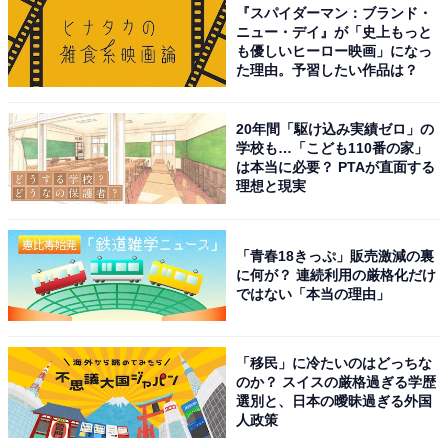
『スパイダーマン：ブランド・
ニュー・デイ』が「史上もっと
も優しいヒーロー映画」になっ
た理由。予習したい作品は？
20年間「駆け込み実績ゼロ」の
学校も…「こども110番の家」
は本当に必要？ PTAが直面する
理想と現実
「青春18きっぷ」販売激減の裏
に何が？ 連続利用の厳格化だけ
ではない「本当の理由」
「移民」に冷たいのはどっちな
のか？ スイスの厳格過ぎる学歴
選別と、日本の曖昧過ぎる外国
人政策