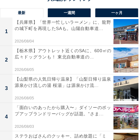
最新
一週間
一ヶ月
【兵庫県】「世界一忙しいラーメン」に、龍野
の城下町を再現したSAも。山陽自動車道...
1
2026/08/04
【栃木県】アウトレット近くのSAに、600㎡の
広々ドッグランも！ 東北自動車道の...
2
2026/08/05
【山梨県の人気日帰り温泉】「山梨日帰り温泉
源泉かけ流しの湯 桜湯」は源泉かけ流...
3
2026/08/05
「面白いのあったから購入〜」ダイソーのポッ
プアップランドリーバッグが話題。“さま...
4
2026/08/03
ステラおばさんのクッキー、詰め放題に「ミ