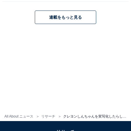
連載をもっと見る
All About ニュース
リサーチ
クレヨンしんちゃんを実写化したらしんのすけを演じてほしい俳優ランキング！ 2位「寺田心」、1位は？