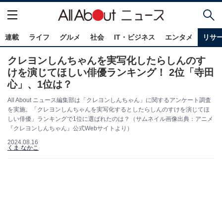
連載
ライフ
グルメ
社会
IT・ビジネス
エンタメ
リサ
クレヨンしんちゃんを実写化したらしんのす
けを演じてほしい俳優ランキング！ 2位「寺田
心」、1位は？
All About ニュース編集部は「クレヨンしんちゃん」に関するアンケート調査
を実施。「クレヨンしんちゃんを実写化するとしたらしんのすけを演じてほ
しい俳優」ランキングで1位に選ばれたのは？（サムネイル画像出典：アニメ
『クレヨンしんちゃん』公式Webサイトより）
2024.08.16
くま なかこ