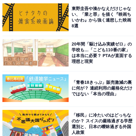
系）や『和田家の男たち』（テレビ朝日系）、『コタツ
東野圭吾や湊かなえだけじゃな
がない家』（日本テレビ系）など、三者三様の母を好
い、「業と罪」を描く『映画ち
いかわ』から強く連想した映画
演。野原みさえの肝っ玉母ちゃんっぷりも期待できそう
8選
です。
20年間「駆け込み実績ゼロ」の
回答コメントでは「パワフル感とかが違和感なくできそ
学校も…「こども110番の家」
う」（30代女性／和歌山県）、「肝っ玉が据わってる点
は本当に必要？ PTAが直面する
理想と現実
とかみさえっぽいので」（40代男性／埼玉県）、「キレ
る演技が上手そうだから」（20代女性／大阪府）などの
声が集まりました。
「青春18きっぷ」販売激減の裏
に何が？ 連続利用の厳格化だけ
ではない「本当の理由」
※回答コメントは原文ママです
この記事の筆者：くま なかこ プロフィール
「移民」に冷たいのはどっちな
のか？ スイスの厳格過ぎる学歴
編集プロダクション出身のフリーランスエディター。編
選別と、日本の曖昧過ぎる外国
集・執筆・校閲・SNS運用担当として月間120本以上の
人政策