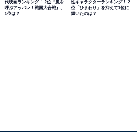
代映画ランキング！ 2位『嵐を
性キャラクターランキング！ 2
12月13日公開の実写化映画『はたらく細胞』では、追加
呼ぶアッパレ！戦国大合戦』、
位「ひまわり」を抑えて1位に
キャストとしてNK細胞役を演じることが発表されまし
1位は？
輝いたのは？
た。体育会系の武闘派役という新境地を開拓します。
回答者からは「雰囲気が似てる」（40代男性／千葉
県）、「みさえは強い母なので、仲さんだったら出来そ
うだから」（50代女性／愛知県）、「おちゃめな雰囲
気、家族愛がぴったり」（30代女性／新潟県）といった
コメントが寄せられています。