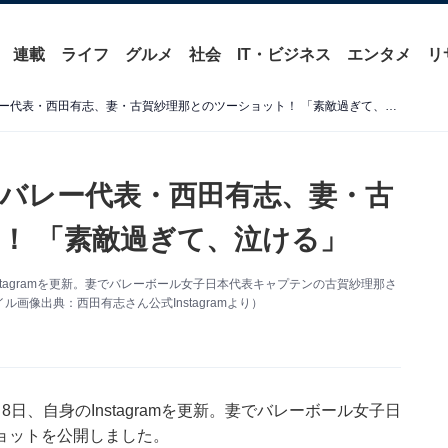
連載
ライフ
グルメ
社会
IT・ビジネス
エンタメ
リ
「最高にカッコイイ夫婦」バレー代表・西田有志、妻・古賀紗理那とのツーショット！ 「素敵過ぎて、泣ける」
バレー代表・西田有志、妻・古
！ 「素敵過ぎて、泣ける」
tagramを更新。妻でバレーボール女子日本代表キャプテンの古賀紗理那さ
像出典：西田有志さん公式Instagramより）
、自身のInstagramを更新。妻でバレーボール女子日
ョットを公開しました。