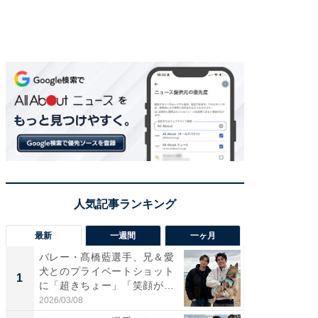
最新
一週間
一ヶ月
バレー・髙橋藍選手、兄＆愛
「さす
犬とのプライベートショット
は」高
1
1
に「超きちょー」「笑顔が見
災地を
れ...
「カ...
2026/03/08
2026/08/0