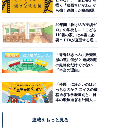
じゃない、「業と罪」を
描く『映画ちいかわ』か
ら強く連想した映画8選
20年間「駆け込み実績ゼ
ロ」の学校も…「こども
110番の家」は本当に必
要？ PTAが直面する理想
と現実
「青春18きっぷ」販売激
減の裏に何が？ 連続利用
の厳格化だけではない
「本当の理由」
「移民」に冷たいのはど
っちなのか？ スイスの厳
格過ぎる学歴選別と、日
本の曖昧過ぎる外国人政
策
連載をもっと見る