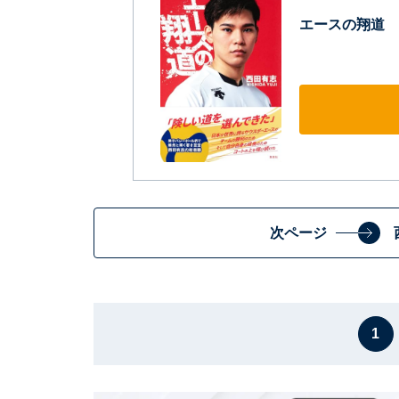
エースの翔道
次ページ
1