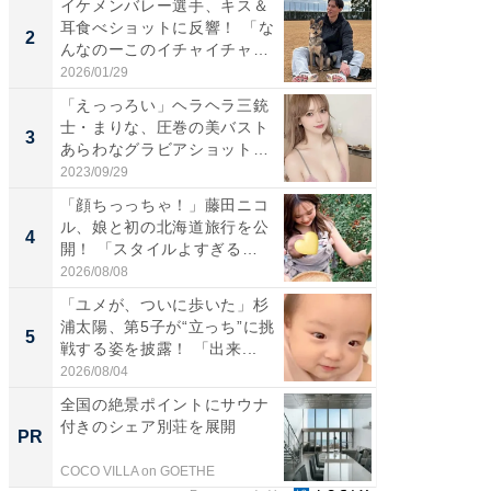
イケメンバレー選手、キス＆
「え、
耳食べショットに反響！ 「な
芸人、2
2
2
んなのーこのイチャイチャ
エットに
感...
2026/01/29
2026/08/0
「えっっろい」ヘラヘラ三銃
「脚が
士・まりな、圧巻の美バスト
横川尚
3
3
あらわなグラビアショット公
ムキな姿
開...
刃...
2023/09/29
2026/08/0
「顔ちっっちゃ！」藤田ニコ
「脳がバ
ル、娘と初の北海道旅行を公
装姿が話
4
4
開！ 「スタイルよすぎる
のお父さ
よ〜...
2026/08/08
2026/08/0
「ユメが、ついに歩いた」杉
「急に
浦太陽、第5子が“立っち”に挑
る」広
5
5
戦する姿を披露！ 「出来...
ョット
た」の..
2026/08/04
2026/08/0
全国の絶景ポイントにサウナ
すべて
付きのシェア別荘を展開
るその
PR
PR
COCO VILLA on GOETHE
COCO VIL