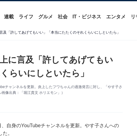
連載
ライフ
グルメ
社会
IT・ビジネス
エンタメ
リ
言及「許してあげてもいい」「本当にたたくのそれくらいにしといたら」
上に言及「許してあげてもい
れくらいにしといたら」
uTubeチャンネルを更新。炎上したフワちゃんの過激発言に対し、「やす子さ
画像出典：「堀江貴文 ホリエモン」）
日、自身のYouTubeチャンネルを更新。やす子さんへの
した。