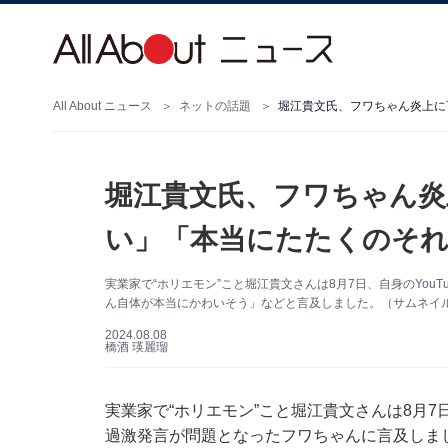
All About ニュース
ネットの話題
堀江貴文氏、フワちゃん炎上に
堀江貴文氏、フワちゃん炎
い」「本当にたたくのそ
実業家で“ホリエモン”こと堀江貴文さんは8月7日、自身のYo
ん自体が本当にかわいそう」などと言及しました。（サムネイル
2024.08.08
橋酒 瑛麗瑠
実業家で“ホリエモン”こと堀江貴文さんは8月7
過激発言が問題となったフワちゃんに言及しま