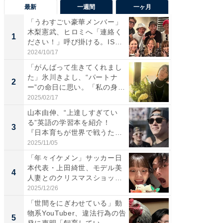
最新
一週間
一ヶ月
「うわすごい豪華メンバー」
「さす
木梨憲武、ヒロミへ「連絡く
は」高
1
1
ださい！」呼び掛ける。IS
災地を
S...
「カ...
2024/10/17
2026/08/0
「がんばって生きてくれまし
「女の
た」氷川きよし、“パートナ
介、バ
2
2
ー”の命日に思い。「私の身
らのプレ
体...
愛...
2025/02/17
2026/08/0
山本由伸、“上達しすぎてい
「脚が
る”英語の学習本を紹介！
横川尚
3
3
『日本育ちが世界で戦うため
ムキな姿
の...
刃...
2025/11/05
2026/08/0
「年々イケメン」サッカー日
「え、
本代表・上田綺世、モデル美
芸人、2
4
4
人妻とのクリスマスショット
エットに
に...
2025/12/26
2026/08/0
「世間をにぎわせている」動
「脳がバ
物系YouTuber、違法行為の告
装姿が話
5
5
発に声明「飼育してい...
のお父さ