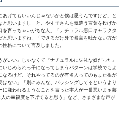
てあげてもいいんじゃないかと僕は思うんですけど」と
なと思いますし」と、やす子さんを気遣う言葉を投げか
口を言っちゃいがちな人」「ナチュラル悪口キャラクタ
だと思いますね」「できるだけ外で暴言を吐かない方が
の性格について言及しました。
うがいい』じゃなくて『ナチュラルに失礼な奴だった』
にいじめられっ子になってしまうパターンは学校でもよ
になるけど、それやってるのが有名人ってのもまた根が
要はない」「別にみんな、バッシングしてるというより
ーに嫌われるようなことを言った本人が一番悪いまぁ芸
本人の幸福度を下げてると思う」など、さまざまな声が