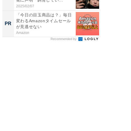
2025/02/07
2026/08/0
「今日の目玉商品は？」毎日
事例か
変わるAmazonタイムセール
管理』
PR
PR
が見逃せない
Amazon
KeeperSec
Recommended by