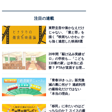
注目の連載
東野圭吾や湊かなえだけ
じゃない、「業と罪」を
描く『映画ちいかわ』か
ら強く連想した映画8選
20年間「駆け込み実績ゼ
ロ」の学校も…「こども
110番の家」は本当に必
要？ PTAが直面する理想
と現実
「青春18きっぷ」販売激
減の裏に何が？ 連続利用
の厳格化だけではない
「本当の理由」
「移民」に冷たいのはど
っちなのか？ スイスの厳