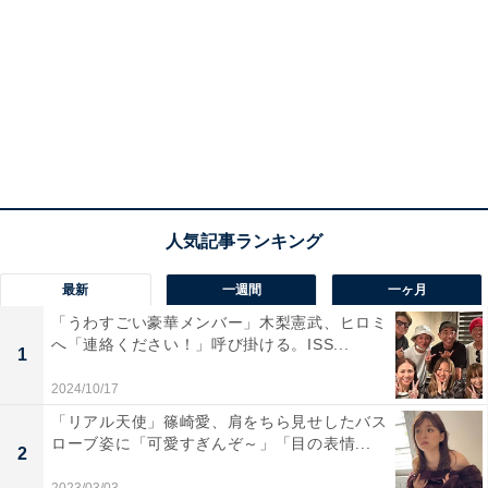
最新
一週間
一ヶ月
「うわすごい豪華メンバー」木梨憲武、ヒロミ
へ「連絡ください！」呼び掛ける。ISS...
1
2024/10/17
「リアル天使」篠崎愛、肩をちら見せしたバス
ローブ姿に「可愛すぎんぞ～」「目の表情...
2