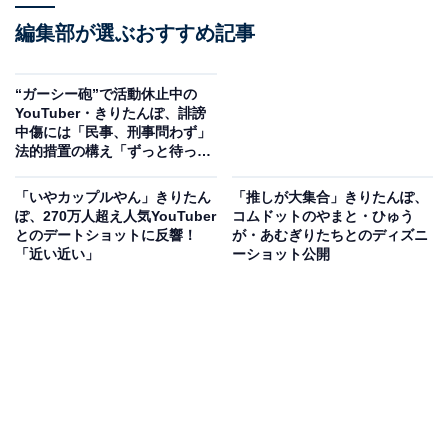
編集部が選ぶおすすめ記事
“ガーシー砲”で活動休止中の
YouTuber・きりたんぽ、誹謗
中傷には「民事、刑事問わず」
法的措置の構え「ずっと待って
た」声援続々
「いやカップルやん」きりたん
「推しが大集合」きりたんぽ、
ぽ、270万人超え人気YouTuber
コムドットのやまと・ひゅう
とのデートショットに反響！
が・あむぎりたちとのディズニ
「近い近い」
ーショット公開