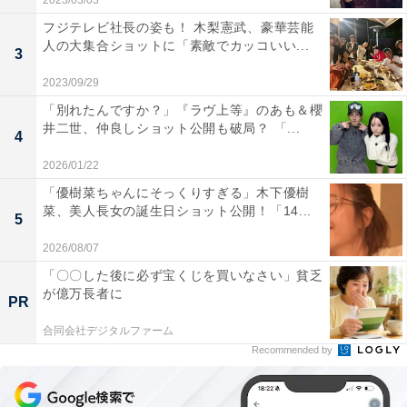
2023/03/03
フジテレビ社長の姿も！ 木梨憲武、豪華芸能
人の大集合ショットに「素敵でカッコいい...
3
2023/09/29
「別れたんですか？」『ラヴ上等』のあも＆櫻
井二世、仲良しショット公開も破局？ 「...
4
2026/01/22
「優樹菜ちゃんにそっくりすぎる」木下優樹
菜、美人長女の誕生日ショット公開！「14...
5
2026/08/07
「〇〇した後に必ず宝くじを買いなさい」貧乏
が億万長者に
PR
合同会社デジタルファーム
Recommended by