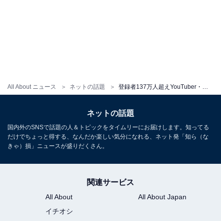
All About ニュース
ネットの話題
登録者137万人超えYouTuber・きりたんぽ、今後について明かす。「心打たれました！」「行動力すごい」
ネットの話題
国内外のSNSで話題の人＆トピックをタイムリーにお届けします。知ってる
だけでちょっと得する、なんだか楽しい気分になれる、ネット発「知ら（な
きゃ）損」ニュースが盛りだくさん。
関連サービス
All About
All About Japan
イチオシ