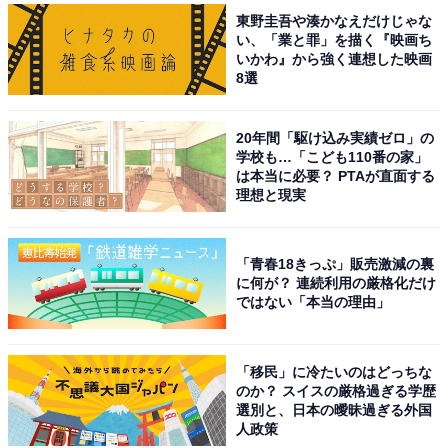
東野圭吾や湊かなえだけじゃな
い、「業と罪」を描く『映画ち
いかわ』から強く連想した映画
8選
20年間「駆け込み実績ゼロ」の
学校も…「こども110番の家」
は本当に必要？ PTAが直面する
理想と現実
「青春18きっぷ」販売激減の裏
に何が？ 連続利用の厳格化だけ
ではない「本当の理由」
「移民」に冷たいのはどっちな
のか？ スイスの厳格過ぎる学歴
選別と、日本の曖昧過ぎる外国
人政策