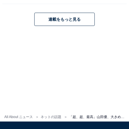
連載をもっと見る
All About ニュース
ネットの話題
「超、超、最高」山田優、大きめシャツコーデでほっそり美脚を披露！ 「素敵」「綺麗すぎる」と反響