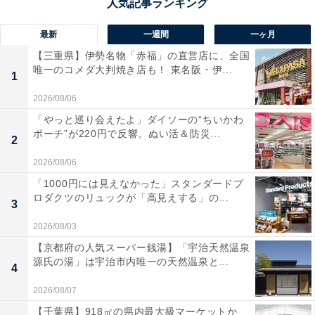
最新
一週間
一ヶ月
【三重県】伊勢名物「赤福」の直営店に、全国
唯一のコメダ大判焼き店も！ 東名阪・伊...
1
2026/08/06
「やっと巡り会えたよ」ダイソーの“ちいかわ
ポーチ”が220円で反響。ぬい活＆防災...
2
2026/08/06
「1000円には見えなかった」スタンダードプ
ロダクツのリュックが「高見えする」の...
3
2026/08/03
【京都府の人気スーパー銭湯】「宇治天然温泉
源氏の湯」は宇治市内唯一の天然温泉と...
4
2026/08/07
【千葉県】918㎡の県内最大級マーケットか