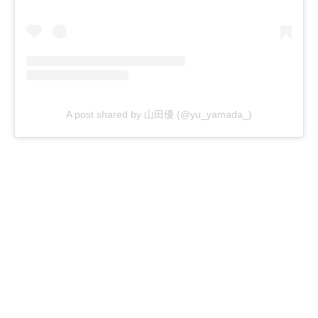
A post shared by 山田優 (@yu_yamada_)