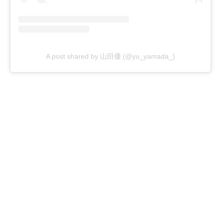
A post shared by 山田優 (@yu_yamada_)