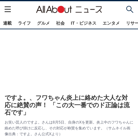
連載
ライフ
グルメ
社会
IT・ビジネス
エンタメ
リサ
ですよ。、フワちゃん炎上に絡めた大人な対
応に絶賛の声！ 「この大一番でのド正論は流
石です」
お笑い芸人のですよ。さんは8月5日、自身のXを更新。炎上中のフワちゃんに
絡めた呼び掛けに反応し、その対応が称賛を集めています。（サムネイル画
像出典：ですよ。さん公式Xより）