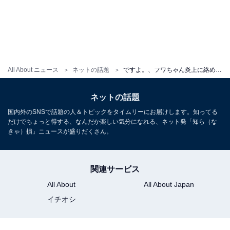
All About ニュース
ネットの話題
ですよ。、フワちゃん炎上に絡めた大人な対応に絶賛の声！ 「この大一番でのド正論は流石です」
ネットの話題
国内外のSNSで話題の人＆トピックをタイムリーにお届けします。知ってる
だけでちょっと得する、なんだか楽しい気分になれる、ネット発「知ら（な
きゃ）損」ニュースが盛りだくさん。
関連サービス
All About
All About Japan
イチオシ