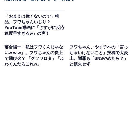
「おまえは偉くないので」粗
品、フワちゃんいじり？
YouTube動画に「さすがに反応
速度早すぎるw」の声！
落合陽一「私はフワくんじゃな
フワちゃん、やす子への「言っ
いw w w」。フワちゃんの炎上
ちゃいけないこと」投稿で大炎
で飛び火？ 「クソワロタ」「ふ
上。謝罪も「SNSやめたら？」
わくんだろこれw」
と鎮火せず