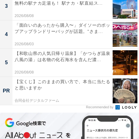
無料の駅ナカ足湯も！ 駅ナカ・駅直結ス...
3
2026/08/08
「面白いのあったから購入〜」ダイソーのポッ
プアップランドリーバッグが話題。“さま...
4
2026/08/03
【和歌山県の人気日帰り温泉】「かつらぎ温泉
八風の湯」は名物の化石海水を含んだ濃...
5
2026/08/08
【宝くじ】このままの買い方で、本当に当たる
と思いますか
PR
合同会社デジタルファーム
Recommended by