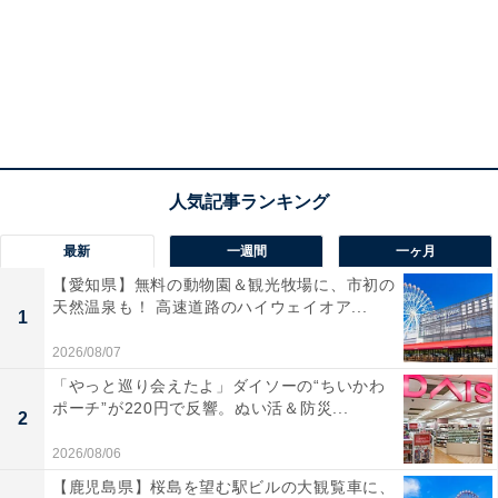
最新
一週間
一ヶ月
【愛知県】無料の動物園＆観光牧場に、市初の
天然温泉も！ 高速道路のハイウェイオア...
1
2026/08/07
「やっと巡り会えたよ」ダイソーの“ちいかわ
ポーチ”が220円で反響。ぬい活＆防災...
2
2026/08/06
【鹿児島県】桜島を望む駅ビルの大観覧車に、