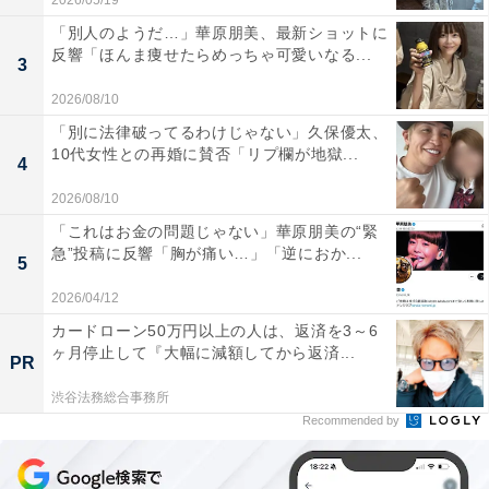
2026/05/19
「別人のようだ…」華原朋美、最新ショットに
反響「ほんま痩せたらめっちゃ可愛いなる...
3
2026/08/10
「別に法律破ってるわけじゃない」久保優太、
10代女性との再婚に賛否「リプ欄が地獄...
4
2026/08/10
「これはお金の問題じゃない」華原朋美の“緊
急”投稿に反響「胸が痛い…」「逆におか...
5
2026/04/12
カードローン50万円以上の人は、返済を3～6
ヶ月停止して『大幅に減額してから返済...
PR
渋谷法務総合事務所
Recommended by