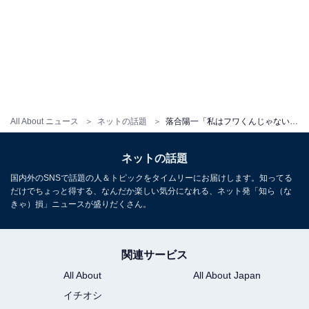
All About ニュース
ネットの話題
落合陽一「私はフワくんじゃないw w w」。フワちゃんの炎上で飛び火？ 「クソワロタ」「ふわくんだろこれw」
ネットの話題
国内外のSNSで話題の人＆トピックをタイムリーにお届けします。知ってる
だけでちょっと得する、なんだか楽しい気分になれる、ネット発「知ら（な
きゃ）損」ニュースが盛りだくさん。
関連サービス
All About
All About Japan
イチオシ