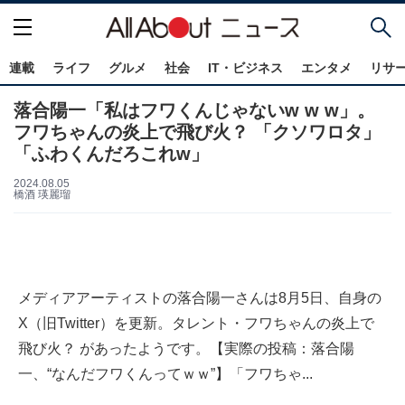
連載
ライフ
グルメ
社会
IT・ビジネス
エンタメ
リサ
落合陽一「私はフワくんじゃないw w w」。
フワちゃんの炎上で飛び火？ 「クソワロタ」
「ふわくんだろこれw」
2024.08.05
橋酒 瑛麗瑠
メディアアーティストの落合陽一さんは8月5日、自身の
X（旧Twitter）を更新。タレント・フワちゃんの炎上で
飛び火？ があったようです。【実際の投稿：落合陽
一、“なんだフワくんってｗｗ”】「フワちゃ...