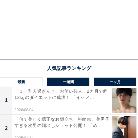
最新
一週間
一ヶ月
「え、別人過ぎん？」お笑い芸人、2カ月で約
12kgのダイエットに成功！ 「イケメ...
1
2026/08/04
「何て美しく端正なお顔立ち」神崎恵、美男子
すぎる次男の顔出しショット公開！ 「め...
2