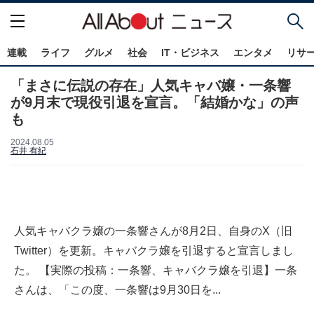
連載
ライフ
グルメ
社会
IT・ビジネス
エンタメ
リサ
「まさに伝説の存在」人気キャバ嬢・一条響
が9月末で現役引退を宣言。「結婚かな」の声
も
2024.08.05
石井 有紀
人気キャバクラ嬢の一条響さんが8月2日、自身のX（旧
Twitter）を更新。キャバクラ嬢を引退すると宣言しまし
た。 【実際の投稿：一条響、キャバクラ嬢を引退】一条
さんは、「この度、一条響は9月30日を...