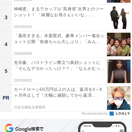
2025/01/14
神崎恵、まるでカップル“高身長”次男とのツー
ショット！ 「綺麗なお母さんいいな」...
3
2023/05/31
「最高すぎる」木梨憲武、豪華メンバー集合シ
ョット公開「奈緒ちゃん久しぶり」「みん...
4
2026/08/06
光宗薫、バストライン際立つ真顔ショットに
「そんなデカかったっけ？？」「なんかむっ...
5
2023/08/31
カードローン50万円以上の人は、返済を3～6
ヶ月停止して『大幅に減額してから返済...
PR
渋谷法務総合事務所
Recommended by