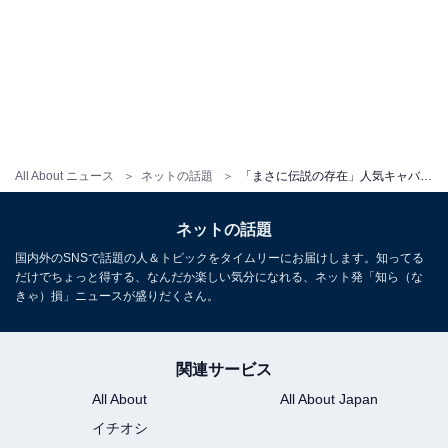
All About ニュース
ネットの話題
「まさに伝説の存在」人気キャバ嬢・一条響が9月末で現役引退を宣言。「結婚かな」の声も
ネットの話題
国内外のSNSで話題の人＆トピックをタイムリーにお届けします。知ってる
だけでちょっと得する、なんだか楽しい気分になれる、ネット発「知ら（な
きゃ）損」ニュースが盛りだくさん。
関連サービス
All About
All About Japan
イチオシ