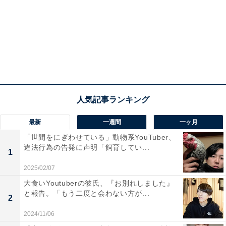
最新
一週間
一ヶ月
「世間をにぎわせている」動物系YouTuber、
違法行為の告発に声明「飼育してい...
1
2025/02/07
大食いYoutuberの彼氏、『お別れしました』
と報告。「もう二度と会わない方が...
2
2024/11/06