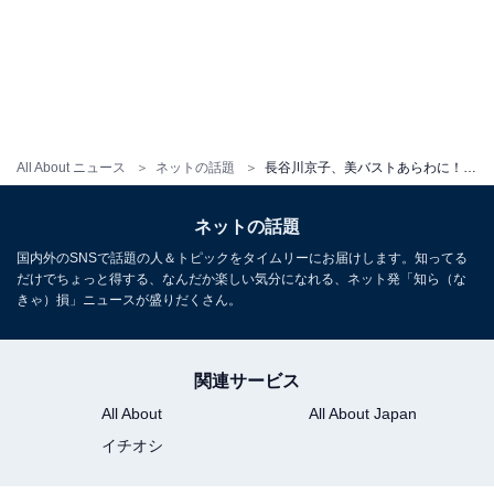
All About ニュース
ネットの話題
長谷川京子、美バストあらわに！ ランジェリーブランドのビジュアル撮影風景を公開
ネットの話題
国内外のSNSで話題の人＆トピックをタイムリーにお届けします。知ってる
だけでちょっと得する、なんだか楽しい気分になれる、ネット発「知ら（な
きゃ）損」ニュースが盛りだくさん。
関連サービス
All About
All About Japan
イチオシ