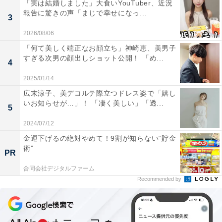
「実は結婚しました」大食いYouTuber、近況
報告に驚きの声「まじで幸せになっ...
3
2026/08/06
「何て美しく端正なお顔立ち」神崎恵、美男子
すぎる次男の顔出しショット公開！ 「め...
4
2025/01/14
広末涼子、美デコルテ際立つドレス姿で「嬉し
いお知らせが…」！ 「凄く美しい」「透...
5
2024/07/12
金運下げるの絶対やめて！9割が知らない“貯金
術”
PR
合同会社デジタルファーム
Recommended by