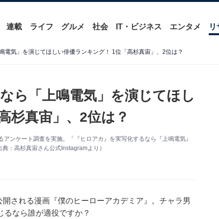
連載
ライフ
グルメ
社会
IT・ビジネス
エンタメ
リ
鳴電気」を演じてほしい俳優ランキング！ 1位「高杉真宙」、2位は？
なら「上鳴電気」を演じてほし
高杉真宙」、2位は？
に関するアンケート調査を実施。「『ヒロアカ』を実写化するなら『上鳴電気』
高杉真宙さん公式Instagramより）
も公開される漫画『僕のヒーローアカデミア』。チャラ男
じるなら誰が適役ですか？