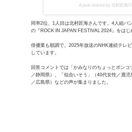
A post shared by 北村匠海/
同率2位、1人目は北村匠海さんです。4人組バン
の『ROCK IN JAPAN FESTIVAL 202
俳優業も順調で、2025年放送のNHK連続テ
しています。
回答コメントでは「かみなりのちょっとポンコ
／静岡県）、「似合いそう」（40代女性／鹿児
／広島県）などの声が集まりました。