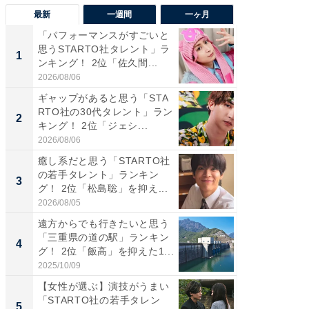
最新
一週間
一ヶ月
「パフォーマンスがすごいと
「癒し系
思うSTARTO社タレント」ラ
タレント
1
1
ンキング！ 2位「佐久間...
「井ノ原
2026/08/06
2026/08/0
ギャップがあると思う「STA
癒し系だ
RTO社の30代タレント」ラン
の若手
2
2
キング！ 2位「ジェシ...
グ！ 2
2026/08/06
2026/08/0
癒し系だと思う「STARTO社
ギャップ
の若手タレント」ランキン
RTO社
3
3
グ！ 2位「松島聡」を抑え...
キング！
2026/08/05
2026/08/0
遠方からでも行きたいと思う
「世界で
「三重県の道の駅」ランキン
ARTO
4
4
グ！ 2位「飯高」を抑えた1...
グ！ 2
2025/10/09
2026/08/0
【女性が選ぶ】演技がうまい
身長を知
「STARTO社の若手タレン
性俳優」
5
5