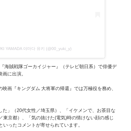
UKI YAMADA 야마다 유키 (@00_yuki_y)
年に『海賊戦隊ゴーカイジャー』（テレビ朝日系）で俳優デ
映画に出演。
の映画『キングダム 大将軍の帰還』では万極役を務め、
した」（20代女性／埼玉県）、「イケメンで、お茶目な
／東京都）、「気の抜けた(電気)時の情けない顔の感じ
）といったコメントが寄せられています。