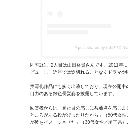
A post shared by 山田裕貴 Y
同率2位、2人目は山田裕貴さんです。2011
ビューし、近年では途切れることなくドラマや
実写化作品にも多く出演しており、現在公開中
目力のある銀色長髪姿を披露しています。
回答者からは「見た目の感じに共通点を感じま
ところがある役がぴったりだから」（50代女性
が彼をイメージさせた」（30代女性／埼玉県