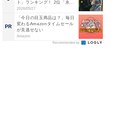
ト」ランキング！ 2位「永...
「鈴木
倒...
2026/05/27
2026/08/0
「今日の目玉商品は？」毎日
【見城徹
変わるAmazonタイムセール
も変わ
PR
PR
が見逃せない
Amazon
FINCHI o
Recommended by