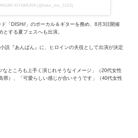
TAKUMI KITAMURA (@take_me_1103)
ド「DISH//」のボーカル＆ギターを務め、8月3日開催
4』をはじめとする夏フェスへも出演。
レビ小説『あんぱん』に、ヒロインの夫役として出演が決定
ツなところも上手く演じれそうなイメージ」（20代女性
島県）、「可愛らしい感じが合いそうです」（40代女性