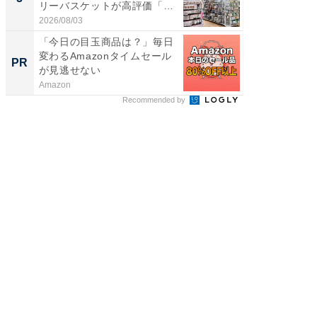
リーバスケットが高評価「使
は和の
わ...
が...
2026/08/03
2026/08/0
「今日の目玉商品は？」毎日
これが
変わるAmazonタイムセール
事例集
PR
PR
が見逃せない
Amazon
株式会社
Recommended by