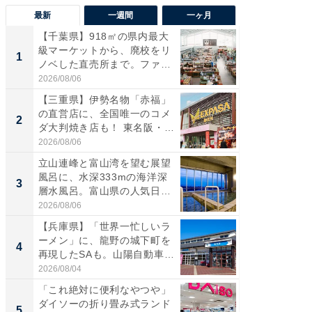
最新
一週間
一ヶ月
【千葉県】918㎡の県内最大
【兵庫
級マーケットから、廃校をリ
ーメン
1
1
ノベした直売所まで。ファ
再現した
ー...
道...
2026/08/06
2026/08/0
【三重県】伊勢名物「赤福」
【三重
の直営店に、全国唯一のコメ
「鈴鹿天
2
2
ダ大判焼き店も！ 東名阪・
は100
伊...
2026/08/06
2026/08/0
立山連峰と富山湾を望む展望
ステラ
風呂に、水深333mの海洋深
詰め放題
3
3
層水風呂。富山県の人気日
00円で「
帰...
2026/08/06
2026/08/0
【兵庫県】「世界一忙しいラ
「ミニオ
ーメン」に、龍野の城下町を
ッグ！ 
4
4
再現したSAも。山陽自動車
ど、夏限
道...
2026/08/04
2026/08/0
「これ絶対に便利なやつや」
【埼玉
ダイソーの折り畳み式ランド
「行田天
5
5