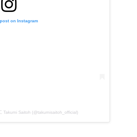
 post on Instagram
akumi Saitoh (@takumisaitoh_official)