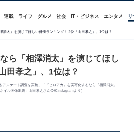
連載
ライフ
グルメ
社会
IT・ビジネス
エンタメ
リ
澤消太」を演じてほしい俳優ランキング！ 2位「山田孝之」、1位は？
なら「相澤消太」を演じてほし
山田孝之」、1位は？
に関するアンケート調査を実施。「『ヒロアカ』を実写化するなら『相澤消太』
ル画像出典：山田孝之さん公式Instagramより）