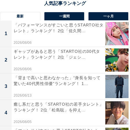
最新
一週間
一ヶ月
「パフォーマンスがすごいと思うSTARTO社タ
レント」ランキング！ 2位「佐久間...
1
1位：菅田将暉
2026/08/06
ギャップがあると思う「STARTO社の30代タ
【新アー写解禁❗️】
レント」ランキング！ 2位「ジェシ...
2
2026/08/06
2024年7月3日(水)の3rd ALBUM「SPIN」のリリー
「背まで高いと思わなかった」“身長を知って
スに先駆けて新しいアーティスト写真を公開しまし
驚いた40代男性俳優”ランキング！ 1...
3
た?✨
2026/06/13
癒し系だと思う「STARTO社の若手タレント」
アルバムのご予約はこちら?
ランキング！ 2位「松島聡」を抑え...
4
https://t.co/GGNOftR3CK
#菅田将暉
pic.twitter.com/BIYVRvb1Hg
2026/08/05