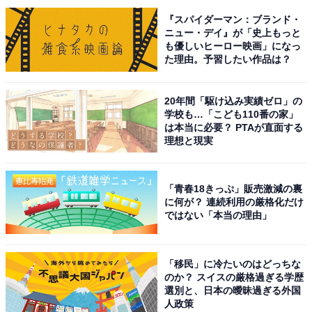
どの声が集まりました。
『スパイダーマン：ブランド・
ニュー・デイ』が「史上もっと
も優しいヒーロー映画」になっ
※回答コメントは原文ママです
た理由。予習したい作品は？
この記事の筆者：くま なかこ プロフィール
20年間「駆け込み実績ゼロ」の
編集プロダクション出身のフリーランスエディター。編
学校も…「こども110番の家」
は本当に必要？ PTAが直面する
集・執筆・校閲・SNS運用担当として月間120本以上の
理想と現実
コンテンツ制作に携わっています。得意なジャンルはラ
イフスタイル・金融・育児・エンタメ関連。
「青春18きっぷ」販売激減の裏
に何が？ 連続利用の厳格化だけ
5位までの全ランキング結果を見
ではない「本当の理由」
次ページ
る
「移民」に冷たいのはどっちな
のか？ スイスの厳格過ぎる学歴
選別と、日本の曖昧過ぎる外国
人政策