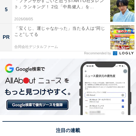
「ファンサがすごいと思うSTARTO社タレン
— 菅田将暉 音楽STAFF公式 (@sudamasakimusic)
ト」ランキング！ 2位「中島健人」を...
5
June 7, 2024
2026/08/05
「宝くじ、運じゃなかった」当たる人は“同じ
1位にランクインしたのは、菅田将暉さんです。俳優と
こと”してる
PR
して活躍するほか、7月3日には3rdアルバム『SPIN』を
合同会社デジタルファーム
リリースするなど音楽活動も行なっています。
Recommended by
菅田さんはauのCM『三太郎』シリーズに鬼ちゃん役で
登場。そのときのビジュアルが爆豪勝己に似ているとい
う声も多く、再現度の高さが期待できそうです。
回答コメントでは「エネルギッシュな演技がマッチしそ
う」（20代男性／東京都）、「ちょっと荒っぽい感じの
性格も上手く演じることができそうだから」（20代女性
／滋賀県）、「菅田将暉がやっていたauのCMの鬼ちゃ
注目の連載
んの見た目が似ているので！」（30代女性／東京都）な