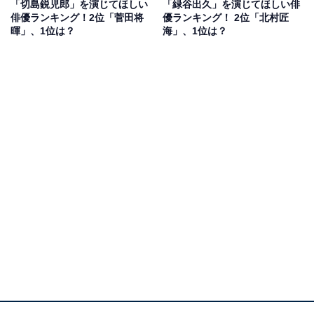
「切島鋭児郎」を演じてほしい
「緑谷出久」を演じてほしい俳
り上げた姿が印象的なドラケン役がハマり役に。山田さ
俳優ランキング！2位「菅田将
優ランキング！ 2位「北村匠
んがヒロアカの世界をどう表現するか、期待が寄せられ
暉」、1位は？
海」、1位は？
ています。
回答者からは「男らしい声が出ると思った」（20代女性
／兵庫県）、「目つきの雰囲気が似ているからです」
（20代女性／兵庫県）、「声がいい」（30代男性／埼玉
県）といったコメントが寄せられています。