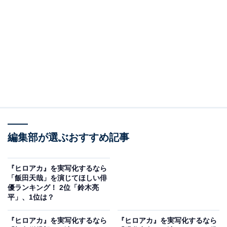
View this post on Instagram
A post shared by 山田裕貴 YUKI YAMADA 야마다 유키 (@00_yuki
編集部が選ぶおすすめ記事
2位にランクインしたのは、山田裕貴さんです。実写化
『ヒロアカ』を実写化するなら
作品への出演も豊富で、再現度の高さに定評がありま
「飯田天哉」を演じてほしい俳
優ランキング！ 2位「鈴木亮
す。
平」、1位は？
映画『東京リベンジャーズ』シリーズでは、側頭部を剃
『ヒロアカ』を実写化するなら
『ヒロアカ』を実写化するなら