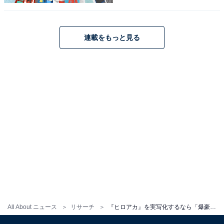
連載をもっと見る
こちらもおすすめ
『ヒロアカ』を実写化するなら「轟焦凍」を演
じてほしい俳優ランキング！ 1位は「吉沢
亮」、2位は？
All About ニュース
リサーチ
『ヒロアカ』を実写化するなら「爆豪勝己」を演じてほしい俳優ランキング！ 2位「山田裕貴」、1位は？