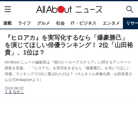
連載
ライフ
グルメ
社会
IT・ビジネス
エンタメ
リサ
『ヒロアカ』を実写化するなら「爆豪勝己」
を演じてほしい俳優ランキング！ 2位「山田裕
貴」、1位は？
All About ニュース編集部は『僕のヒーローアカデミア』に関するアンケート
調査を実施。「『ヒロアカ』を実写化するなら『爆豪勝己』を演じてほしい
俳優」ランキングで1位に選ばれたのは？（サムネイル画像出典：山田裕貴さ
ん公式Instagramより）
2024.08.02
くま なかこ